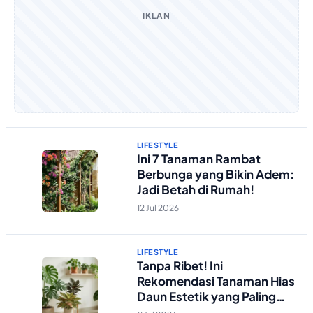
IKLAN
LIFESTYLE
Ini 7 Tanaman Rambat
Berbunga yang Bikin Adem:
Jadi Betah di Rumah!
12 Jul 2026
LIFESTYLE
Tanpa Ribet! Ini
Rekomendasi Tanaman Hias
Daun Estetik yang Paling
Mudah Dirawat