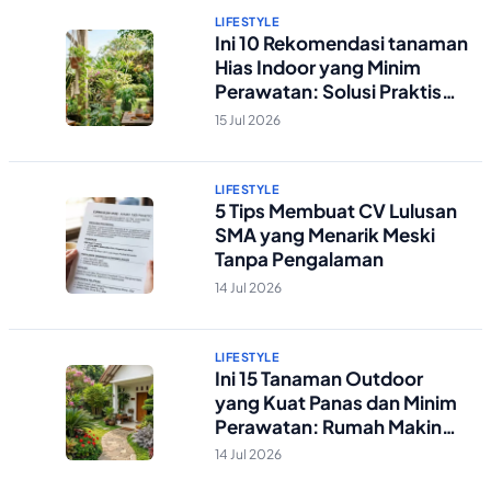
LIFESTYLE
Ini 10 Rekomendasi tanaman
Hias Indoor yang Minim
Perawatan: Solusi Praktis
Rumah Asri!
15 Jul 2026
LIFESTYLE
5 Tips Membuat CV Lulusan
SMA yang Menarik Meski
Tanpa Pengalaman
14 Jul 2026
LIFESTYLE
Ini 15 Tanaman Outdoor
yang Kuat Panas dan Minim
Perawatan: Rumah Makin
Sejuk dan Estetik!
14 Jul 2026