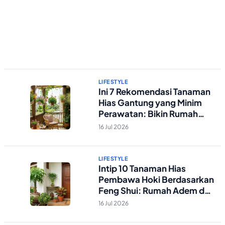
LIFESTYLE
Ini 7 Rekomendasi Tanaman
Hias Gantung yang Minim
Perawatan: Bikin Rumah
Sempit Jadi Asri!
16 Jul 2026
LIFESTYLE
Intip 10 Tanaman Hias
Pembawa Hoki Berdasarkan
Feng Shui: Rumah Adem dan
Rezeki Lancar!
16 Jul 2026