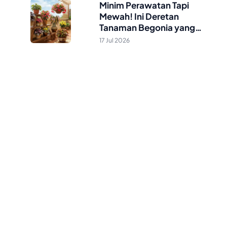
Minim Perawatan Tapi
Mewah! Ini Deretan
Tanaman Begonia yang
Wajib Masuk Daftar Koleksi
17 Jul 2026
Anda