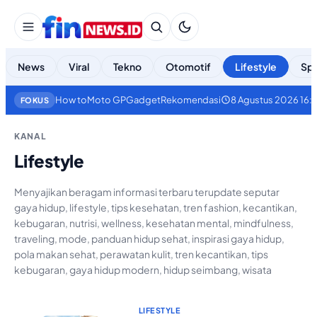
News
Viral
Tekno
Otomotif
Lifestyle
Spo
How to
Moto GP
Gadget
Rekomendasi
8 Agustus 2026 16:
FOKUS
KANAL
Lifestyle
Menyajikan beragam informasi terbaru terupdate seputar
gaya hidup, lifestyle, tips kesehatan, tren fashion, kecantikan,
kebugaran, nutrisi, wellness, kesehatan mental, mindfulness,
traveling, mode, panduan hidup sehat, inspirasi gaya hidup,
pola makan sehat, perawatan kulit, tren kecantikan, tips
kebugaran, gaya hidup modern, hidup seimbang, wisata
LIFESTYLE