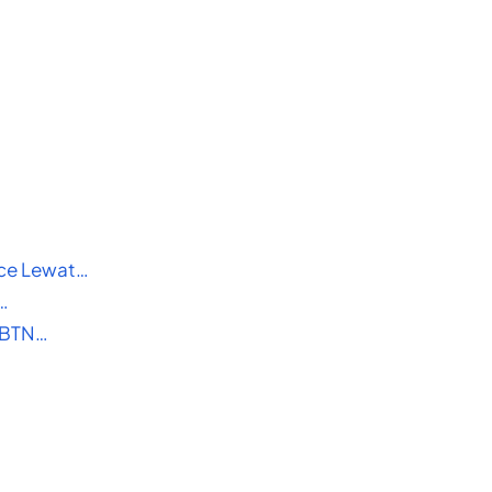
ce Lewat…
…
, BTN…