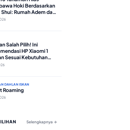
awa Hoki Berdasarkan
 Shui: Rumah Adem dan
ki Lancar!
2026
O
n Salah Pilih! Ini
mendasi HP Xiaomi 1
an Sesuai Kebutuhan
a
026
AN DAHLAN ISKAN
t Roaming
2026
PILIHAN
Selengkapnya →