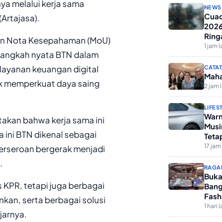
nya melalui kerja sama
NEWS
Cuac
Artajasa).
2026
Ring
nan Nota Kesepahaman (MoU)
1 jam l
i langkah nyata BTN dalam
layanan keuangan digital
CATAT
Maha
tuk memperkuat daya saing
2 jam 
LIFES
Warn
akan bahwa kerja sama ini
Musi
 ini BTN dikenal sebagai
Teta
17 jam 
erseroan bergerak menjadi
.
RAGA
Buka
 KPR, tetapi juga berbagai
Bang
Fash
nkan, serta berbagai solusi
1 hari l
jarnya.