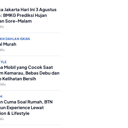
a Jakarta Hari Ini 3 Agustus
: BMKG Prediksi Hujan
an Sore-Malam
alu
AN DAHLAN ISKAN
l Murah
lalu
TYLE
a Mobil yang Cocok Saat
m Kemarau, Bebas Debu dan
p Kelihatan Bersih
lalu
M
n Cuma Soal Rumah, BTN
un Experience Lewat
ion & Lifestyle
alu