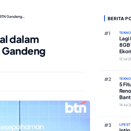
, BTN Gandeng…
BERITA P
TEKN
tal dalam
Lagi
8GB?
N Gandeng
Ekon
Berst
12 Jul 
TEKN
5 Fi
Reno
Bant
Edit 
14 Jul 
LIFEST
Inti