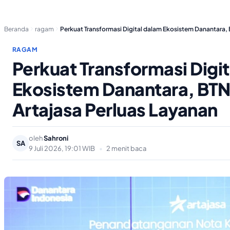
Beranda
ragam
Perkuat Transformasi Digital dalam Ekosistem Danantara
RAGAM
Perkuat Transformasi Digi
Ekosistem Danantara, BT
Artajasa Perluas Layanan
oleh
Sahroni
SA
9 Juli 2026, 19:01 WIB
•
2 menit baca