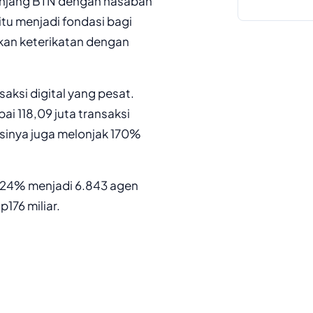
panjang BTN dengan nasabah
itu menjadi fondasi bagi
kan keterikatan dengan
aksi digital yang pesat.
i 118,09 juta transaksi
ksinya juga melonjak 170%
h 24% menjadi 6.843 agen
p176 miliar.