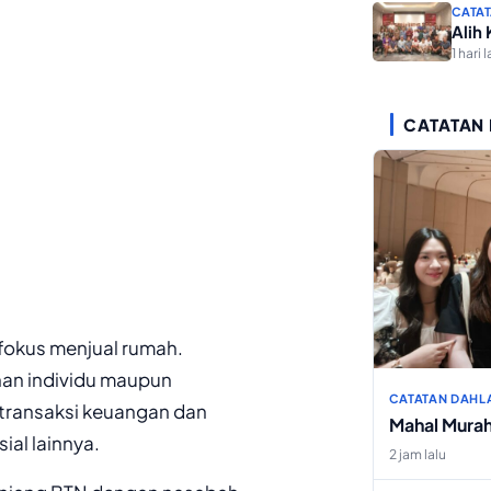
CATAT
Alih
1 hari l
CATATAN
fokus menjual rumah.
han individu maupun
CATATAN DAHL
 transaksi keuangan dan
Mahal Mura
ial lainnya.
2 jam lalu