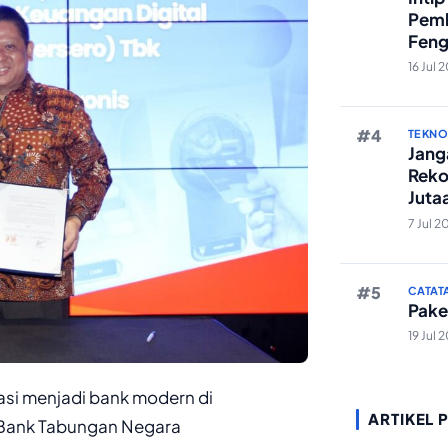
Pemb
Feng
Reze
16 Jul 
TEKN
Janga
Reko
Juta
And
7 Jul 2
CATAT
Pake
19 Jul 
si menjadi bank modern di
ARTIKEL 
 Bank Tabungan Negara