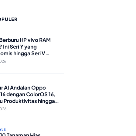
OPULER
O
 Berburu HP vivo RAM
 Ini Seri Y yang
omis hingga Seri V
andar Militer!
2026
O
tur AI Andalan Oppo
16 dengan ColorOS 16,
u Produktivitas hingga
Foto Lebih Praktis
2026
YLE
p 10 Tanaman Hias