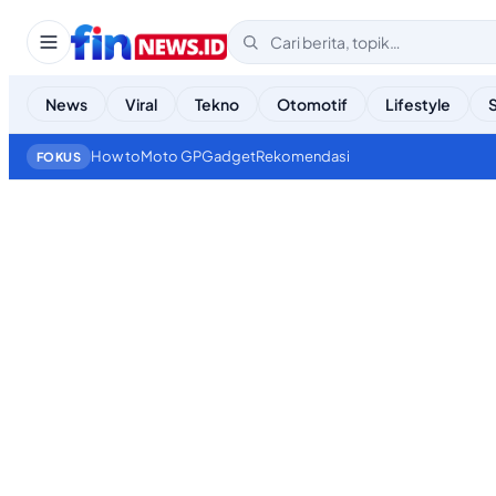
News
Viral
Tekno
Otomotif
Lifestyle
How to
Moto GP
Gadget
Rekomendasi
FOKUS