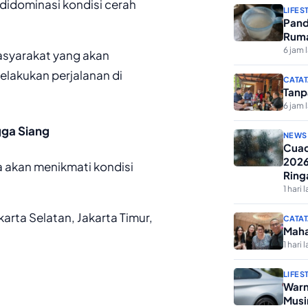
didominasi kondisi cerah
LIFES
Pand
Ruma
6 jam 
masyarakat yang akan
melakukan perjalanan di
CATAT
Tanp
6 jam 
gga Siang
NEWS
Cuac
2026
a akan menikmati kondisi
Ring
1 hari l
karta Selatan, Jakarta Timur,
CATAT
Maha
1 hari l
LIFES
Warn
Musi