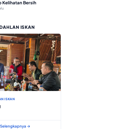
p Kelihatan Bersih
alu
 DAHLAN ISKAN
AN ISKAN
g
Selengkapnya →