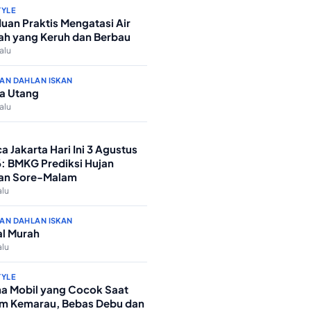
TYLE
uan Praktis Mengatasi Air
h yang Keruh dan Berbau
lalu
AN DAHLAN ISKAN
a Utang
lalu
a Jakarta Hari Ini 3 Agustus
: BMKG Prediksi Hujan
an Sore-Malam
alu
AN DAHLAN ISKAN
l Murah
alu
TYLE
a Mobil yang Cocok Saat
m Kemarau, Bebas Debu dan