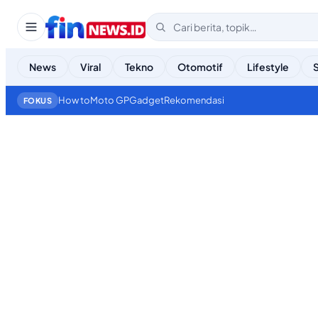
News
Viral
Tekno
Otomotif
Lifestyle
How to
Moto GP
Gadget
Rekomendasi
FOKUS