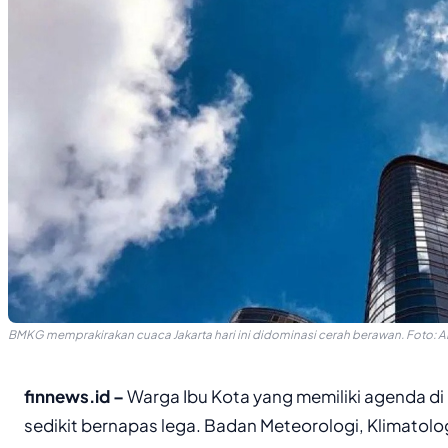
BMKG memprakirakan cuaca Jakarta hari ini didominasi cerah berawan. Foto: AN
finnews.id –
Warga Ibu Kota yang memiliki agenda di l
sedikit bernapas lega. Badan Meteorologi, Klimatolo