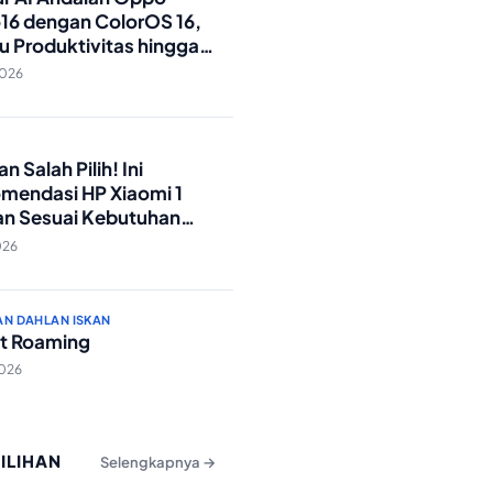
16 dengan ColorOS 16,
u Produktivitas hingga
Foto Lebih Praktis
2026
O
n Salah Pilih! Ini
mendasi HP Xiaomi 1
an Sesuai Kebutuhan
a
026
AN DAHLAN ISKAN
t Roaming
2026
PILIHAN
Selengkapnya →