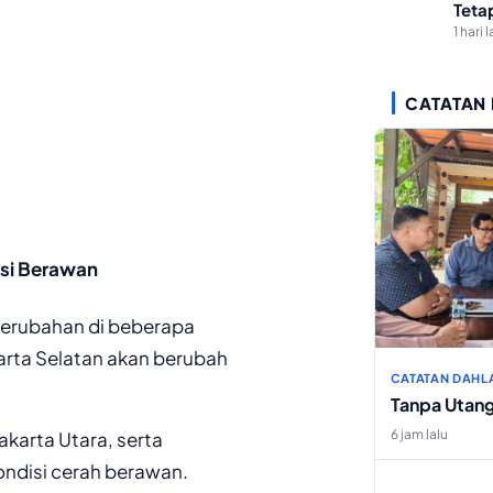
Teta
1 hari l
CATATAN
ksi Berawan
perubahan di beberapa
arta Selatan akan berubah
CATATAN DAHL
Tanpa Utan
6 jam lalu
akarta Utara, serta
ondisi cerah berawan.