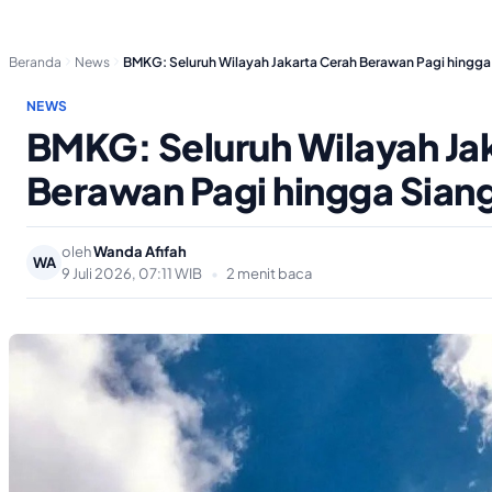
Beranda
News
BMKG: Seluruh Wilayah Jakarta Cerah Berawan Pagi hingg
NEWS
BMKG: Seluruh Wilayah Ja
Berawan Pagi hingga Sian
oleh
Wanda Afifah
WA
9 Juli 2026, 07:11 WIB
•
2 menit baca