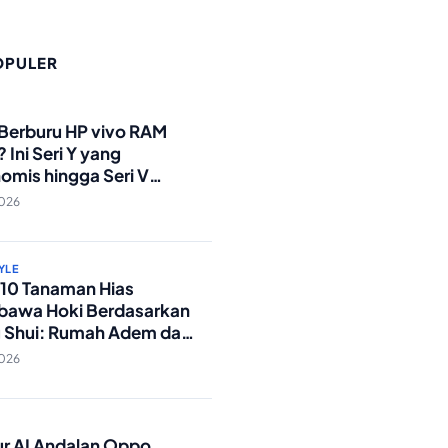
OPULER
O
 Berburu HP vivo RAM
 Ini Seri Y yang
omis hingga Seri V
andar Militer!
2026
YLE
p 10 Tanaman Hias
awa Hoki Berdasarkan
 Shui: Rumah Adem dan
ki Lancar!
2026
O
tur AI Andalan Oppo