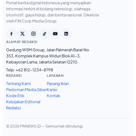
Portal berita digital Indonesia yang menyajikan
informasi terkini di bidang teknologi, olahraga,
otomotif, gaya hidup, dan berita nasional. Dikelola
oleh FIN Corp Media Group.
ALAMAT REDAKSI
Gedung WSM Group, Jalan Palmerah Barat No
353, Komplek Kampus Widuri Blok A1-3,
Kebayoran Lama, Jakarta Selatan 12210
Telp:
+62 812-1234-8798
REDAKSI
LAYANAN
Tentang Kami
Pasang Iklan
Pedoman Media Siber
Karier
Kode Etik
Kontak
Kebijakan Editorial
Redaksi
© 2026 FINNEWS.ID — Semua hak dilindungi.