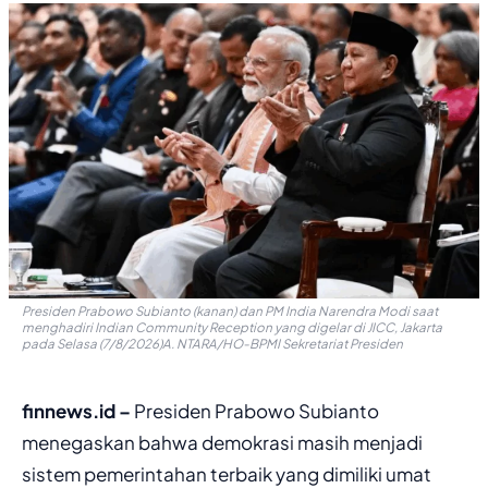
Presiden Prabowo Subianto (kanan) dan PM India Narendra Modi saat
menghadiri Indian Community Reception yang digelar di JICC, Jakarta
pada Selasa (7/8/2026)A. NTARA/HO-BPMI Sekretariat Presiden
finnews.id –
Presiden Prabowo Subianto
menegaskan bahwa demokrasi masih menjadi
sistem pemerintahan terbaik yang dimiliki umat