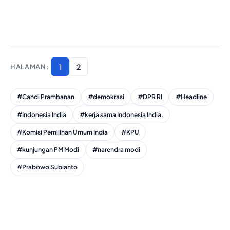
1
2
#Candi Prambanan
#demokrasi
#DPR RI
#Headline
#Indonesia India
#kerja sama Indonesia India.
#Komisi Pemilihan Umum India
#KPU
#kunjungan PM Modi
#narendra modi
#Prabowo Subianto