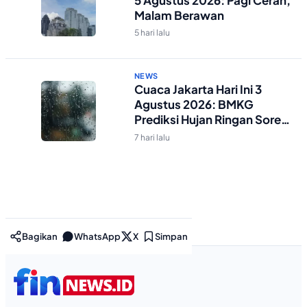
Malam Berawan
5 hari lalu
NEWS
Cuaca Jakarta Hari Ini 3
Agustus 2026: BMKG
Prediksi Hujan Ringan Sore-
Malam
7 hari lalu
Bagikan
WhatsApp
X
Simpan