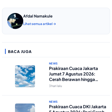
Afdal Namakule
Lihat semua artikel →
BACA JUGA
NEWS
Prakiraan Cuaca Jakarta
Jumat 7 Agustus 2026:
Cerah Berawan hingga
Malam
3 hari lalu
NEWS
Prakiraan Cuaca DKI Jakarta
5 Agustus 2026: Pagi Cerah,