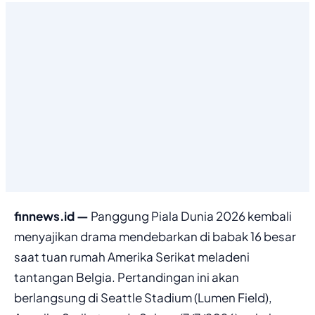
finnews.id —
Panggung Piala Dunia 2026 kembali
menyajikan drama mendebarkan di babak 16 besar
saat tuan rumah Amerika Serikat meladeni
tantangan Belgia. Pertandingan ini akan
berlangsung di Seattle Stadium (Lumen Field),