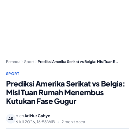
Beranda
Sport
Prediksi Amerika Serikat vs Belgia: Misi Tuan Rumah…
SPORT
Prediksi Amerika Serikat vs Belgia:
Misi Tuan Rumah Menembus
Kutukan Fase Gugur
oleh
Ari Nur Cahyo
AR
6 Juli 2026, 16:58 WIB
•
2 menit baca