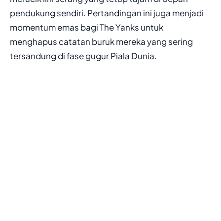
pendukung sendiri. Pertandingan ini juga menjadi
momentum emas bagi The Yanks untuk
menghapus catatan buruk mereka yang sering
tersandung di fase gugur Piala Dunia.