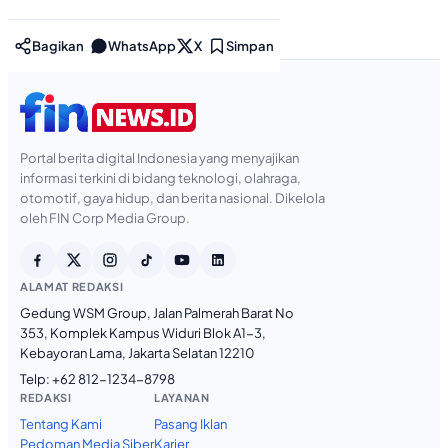
Bagikan
WhatsApp
X
Simpan
Portal berita digital Indonesia yang menyajikan
informasi terkini di bidang teknologi, olahraga,
otomotif, gaya hidup, dan berita nasional. Dikelola
oleh FIN Corp Media Group.
ALAMAT REDAKSI
Gedung WSM Group, Jalan Palmerah Barat No
353, Komplek Kampus Widuri Blok A1-3,
Kebayoran Lama, Jakarta Selatan 12210
Telp:
+62 812-1234-8798
REDAKSI
LAYANAN
Tentang Kami
Pasang Iklan
Pedoman Media Siber
Karier