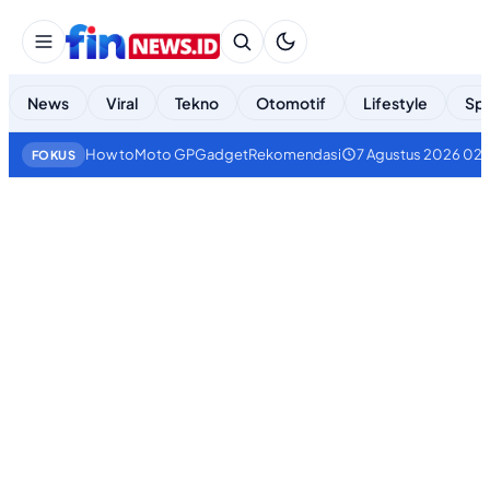
News
Viral
Tekno
Otomotif
Lifestyle
Spo
How to
Moto GP
Gadget
Rekomendasi
7 Agustus 2026 02:
FOKUS