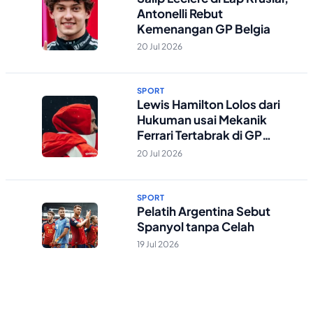
Antonelli Rebut
Kemenangan GP Belgia
20 Jul 2026
SPORT
Lewis Hamilton Lolos dari
Hukuman usai Mekanik
Ferrari Tertabrak di GP
Belgia
20 Jul 2026
SPORT
Pelatih Argentina Sebut
Spanyol tanpa Celah
19 Jul 2026