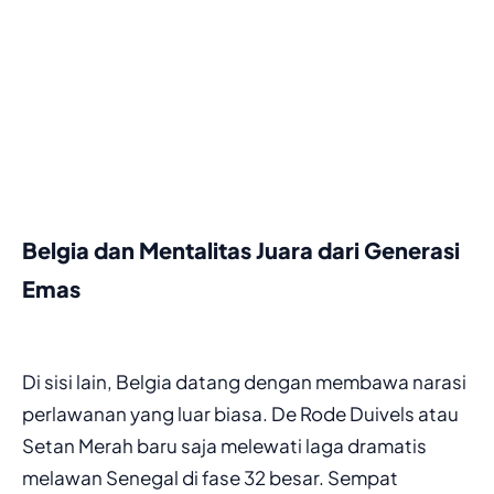
Belgia dan Mentalitas Juara dari Generasi
Emas
Di sisi lain, Belgia datang dengan membawa narasi
perlawanan yang luar biasa. De Rode Duivels atau
Setan Merah baru saja melewati laga dramatis
melawan Senegal di fase 32 besar. Sempat