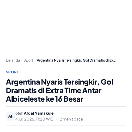
Beranda
Sport
Argentina Nyaris Tersingkir, Gol Dramatis di Extra Time…
SPORT
Argentina Nyaris Tersingkir, Gol
Dramatis di Extra Time Antar
Albiceleste ke 16 Besar
oleh
Afdal Namakule
AF
4 Juli 2026, 11:20 WIB
•
2 menit baca