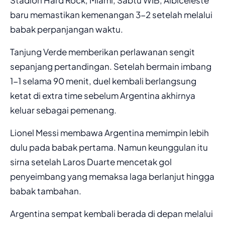
baru memastikan kemenangan 3-2 setelah melalui
babak perpanjangan waktu.
Tanjung Verde memberikan perlawanan sengit
sepanjang pertandingan. Setelah bermain imbang
1-1 selama 90 menit, duel kembali berlangsung
ketat di extra time sebelum Argentina akhirnya
keluar sebagai pemenang.
Lionel Messi membawa Argentina memimpin lebih
dulu pada babak pertama. Namun keunggulan itu
sirna setelah Laros Duarte mencetak gol
penyeimbang yang memaksa laga berlanjut hingga
babak tambahan.
Argentina sempat kembali berada di depan melalui