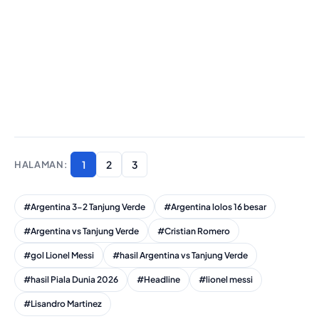
1
2
3
#Argentina 3-2 Tanjung Verde
#Argentina lolos 16 besar
#Argentina vs Tanjung Verde
#Cristian Romero
#gol Lionel Messi
#hasil Argentina vs Tanjung Verde
#hasil Piala Dunia 2026
#Headline
#lionel messi
#Lisandro Martinez