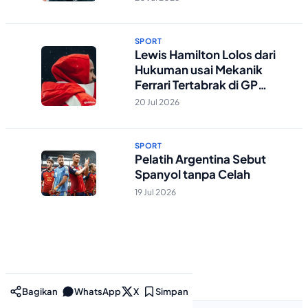
SPORT
Lewis Hamilton Lolos dari
Hukuman usai Mekanik
Ferrari Tertabrak di GP
Belgia
20 Jul 2026
SPORT
Pelatih Argentina Sebut
Spanyol tanpa Celah
19 Jul 2026
Bagikan
WhatsApp
X
Simpan