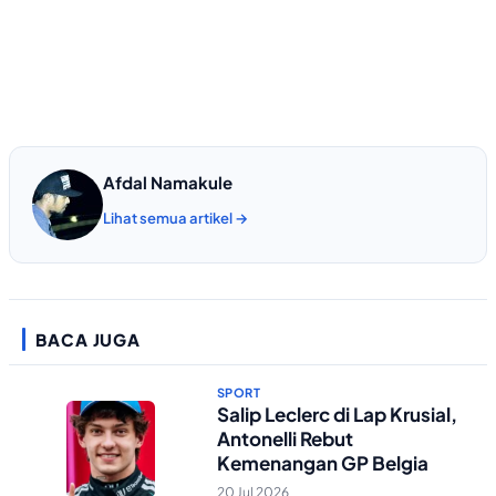
Afdal Namakule
Lihat semua artikel →
BACA JUGA
SPORT
Salip Leclerc di Lap Krusial,
Antonelli Rebut
Kemenangan GP Belgia
20 Jul 2026