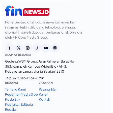
Portal berita digital Indonesia yang menyajikan
informasi terkini di bidang teknologi, olahraga,
otomotif, gaya hidup, dan berita nasional. Dikelola
oleh FIN Corp Media Group.
ALAMAT REDAKSI
Gedung WSM Group, Jalan Palmerah Barat No
353, Komplek Kampus Widuri Blok A1-3,
Kebayoran Lama, Jakarta Selatan 12210
Telp:
+62 812-1234-8798
REDAKSI
LAYANAN
Tentang Kami
Pasang Iklan
Pedoman Media Siber
Karier
Kode Etik
Kontak
Kebijakan Editorial
Redaksi