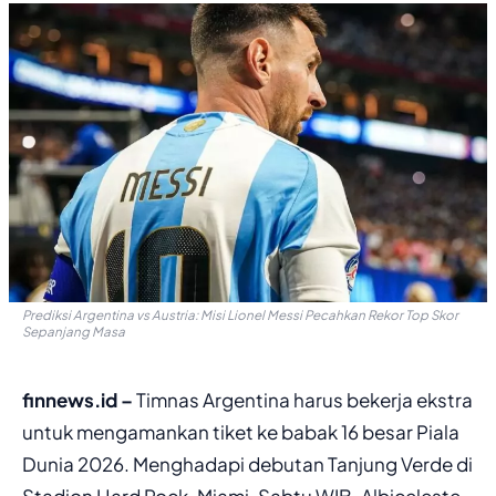
Prediksi Argentina vs Austria: Misi Lionel Messi Pecahkan Rekor Top Skor
Sepanjang Masa
finnews.id –
Timnas Argentina harus bekerja ekstra
untuk mengamankan tiket ke babak 16 besar Piala
Dunia 2026. Menghadapi debutan Tanjung Verde di
Stadion Hard Rock, Miami, Sabtu WIB, Albiceleste