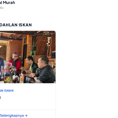
l Murah
alu
 DAHLAN ISKAN
AN ISKAN
g
Selengkapnya →