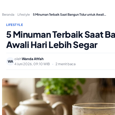
Beranda
Lifestyle
5 Minuman Terbaik Saat Bangun Tidur untuk Awali…
LIFESTYLE
5 Minuman Terbaik Saat Ba
Awali Hari Lebih Segar
oleh
Wanda Afifah
WA
4 Juni 2026, 09:10 WIB
•
2 menit baca