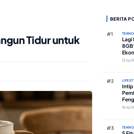
BERITA P
TEKN
ngun Tidur untuk
Lagi
8GB?
Ekon
Berst
12 Jul 
LIFEST
Inti
Pemb
Feng
Reze
16 Jul 
TEKN
5 Fi