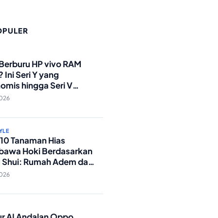
OPULER
O
 Berburu HP vivo RAM
 Ini Seri Y yang
omis hingga Seri V
andar Militer!
2026
YLE
p 10 Tanaman Hias
awa Hoki Berdasarkan
 Shui: Rumah Adem dan
ki Lancar!
2026
O
tur AI Andalan Oppo