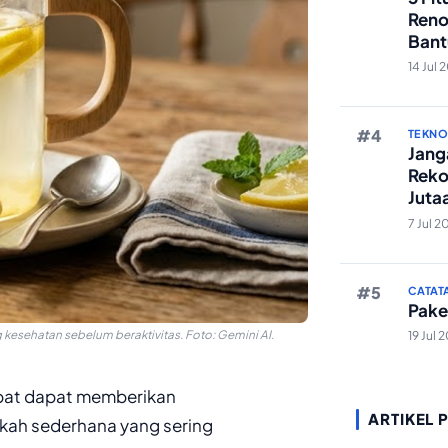
Reno
Bant
Edit 
14 Jul 
TEKN
Janga
Reko
Juta
And
7 Jul 2
CATAT
Pake
g kesehatan sebelum beraktivitas. Foto: Gemini AI.
19 Jul 
epat dapat memberikan
ARTIKEL 
gkah sederhana yang sering