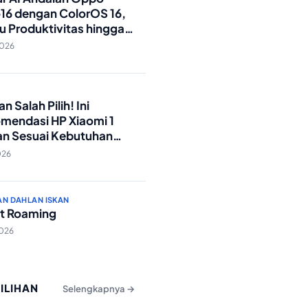
16 dengan ColorOS 16,
u Produktivitas hingga
Foto Lebih Praktis
2026
O
n Salah Pilih! Ini
mendasi HP Xiaomi 1
an Sesuai Kebutuhan
a
026
AN DAHLAN ISKAN
t Roaming
2026
PILIHAN
Selengkapnya →