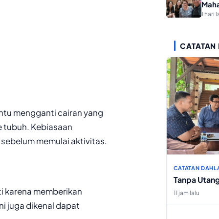
Maha
1 hari l
CATATAN
ntu mengganti cairan yang
e tubuh. Kebiasaan
 sebelum memulai aktivitas.
CATATAN DAHL
Tanpa Utan
ati karena memberikan
11 jam lalu
ni juga dikenal dapat