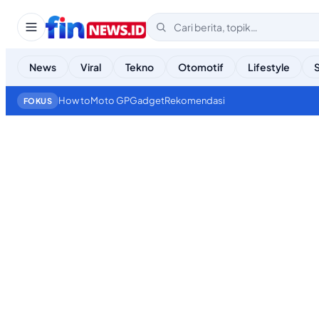
News
Viral
Tekno
Otomotif
Lifestyle
How to
Moto GP
Gadget
Rekomendasi
FOKUS