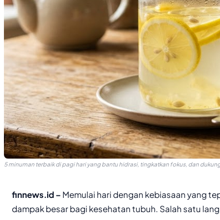
5 minuman terbaik di pagi hari yang bantu hidrasi, tingkatkan fokus, dan dukun
finnews.id –
Memulai hari dengan kebiasaan yang t
dampak besar bagi kesehatan tubuh. Salah satu lan