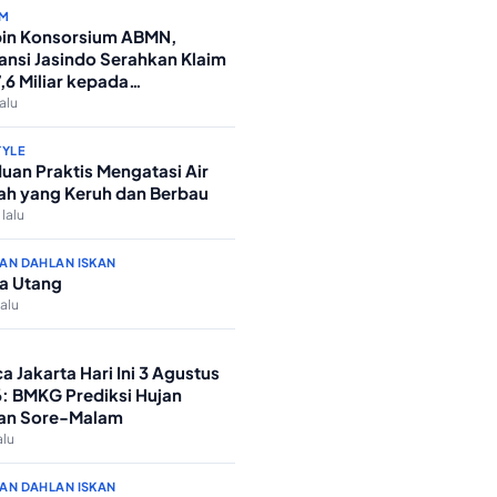
M
in Konsorsium ABMN,
ansi Jasindo Serahkan Klaim
7,6 Miliar kepada
nterian Agama
lalu
TYLE
uan Praktis Mengatasi Air
h yang Keruh dan Berbau
 lalu
AN DAHLAN ISKAN
a Utang
lalu
a Jakarta Hari Ini 3 Agustus
: BMKG Prediksi Hujan
an Sore-Malam
alu
AN DAHLAN ISKAN