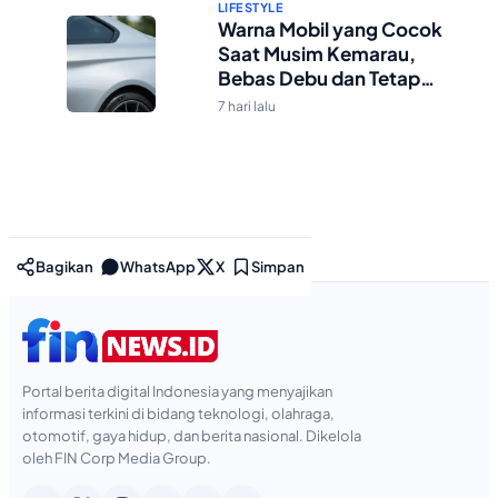
LIFESTYLE
Warna Mobil yang Cocok
Saat Musim Kemarau,
Bebas Debu dan Tetap
Kelihatan Bersih
7 hari lalu
Bagikan
WhatsApp
X
Simpan
Portal berita digital Indonesia yang menyajikan
informasi terkini di bidang teknologi, olahraga,
otomotif, gaya hidup, dan berita nasional. Dikelola
oleh FIN Corp Media Group.