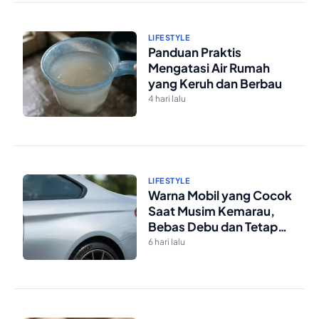
LIFESTYLE
Panduan Praktis
Mengatasi Air Rumah
yang Keruh dan Berbau
4 hari lalu
LIFESTYLE
Warna Mobil yang Cocok
Saat Musim Kemarau,
Bebas Debu dan Tetap
Kelihatan Bersih
6 hari lalu