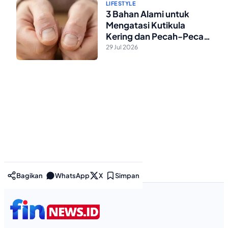
LIFESTYLE
3 Bahan Alami untuk
Mengatasi Kutikula
Kering dan Pecah-Pecah
di Rumah
29 Jul 2026
Bagikan
WhatsApp
X
Simpan