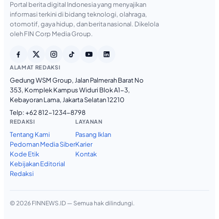
Portal berita digital Indonesia yang menyajikan
informasi terkini di bidang teknologi, olahraga,
otomotif, gaya hidup, dan berita nasional. Dikelola
oleh FIN Corp Media Group.
ALAMAT REDAKSI
Gedung WSM Group, Jalan Palmerah Barat No
353, Komplek Kampus Widuri Blok A1-3,
Kebayoran Lama, Jakarta Selatan 12210
Telp:
+62 812-1234-8798
REDAKSI
LAYANAN
Tentang Kami
Pasang Iklan
Pedoman Media Siber
Karier
Kode Etik
Kontak
Kebijakan Editorial
Redaksi
© 2026 FINNEWS.ID — Semua hak dilindungi.