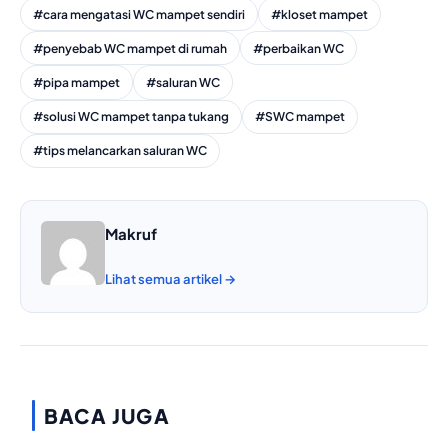
#cara mengatasi WC mampet sendiri
#kloset mampet
#penyebab WC mampet di rumah
#perbaikan WC
#pipa mampet
#saluran WC
#solusi WC mampet tanpa tukang
#SWC mampet
#tips melancarkan saluran WC
Makruf
Lihat semua artikel →
BACA JUGA