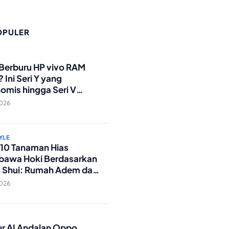
OPULER
O
 Berburu HP vivo RAM
 Ini Seri Y yang
omis hingga Seri V
andar Militer!
2026
YLE
p 10 Tanaman Hias
awa Hoki Berdasarkan
 Shui: Rumah Adem dan
ki Lancar!
2026
O
tur AI Andalan Oppo