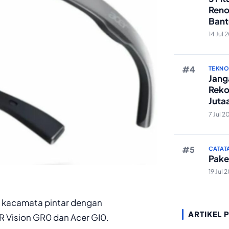
Reno
Bant
Edit 
14 Jul 
TEKN
Janga
Reko
Juta
And
7 Jul 2
CATAT
Pake
19 Jul 
kacamata pintar dengan
ARTIKEL 
R Vision GR0 dan Acer GI0.