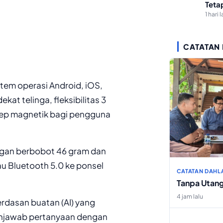
Teta
1 hari l
CATATAN
tem operasi Android, iOS,
at telinga, fleksibilitas 3
sep magnetik bagi pengguna
ingan berbobot 46 gram dan
au Bluetooth 5.0 ke ponsel
CATATAN DAHL
Tanpa Utan
4 jam lalu
rdasan buatan (AI) yang
enjawab pertanyaan dengan