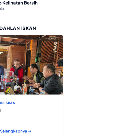
p Kelihatan Bersih
alu
 DAHLAN ISKAN
AN ISKAN
g
Selengkapnya →