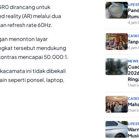
LIFES
 GR0 dirancang untuk
Pand
reality (AR) melalui dua
Ruma
4 jam 
gan refresh rate 60Hz.
CATAT
ngan menonton layar
Tanp
erangkat tersebut mendukung
4 jam 
kontras mencapai 50.000:1.
NEWS
Cuac
acamata ini tidak dibekali
2026
Ring
in seperti ponsel, laptop,
1 hari l
CATAT
Maha
1 hari l
LIFES
Warn
Musi