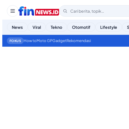
News
Viral
Tekno
Otomotif
Lifestyle
How to
Moto GP
Gadget
Rekomendasi
FOKUS