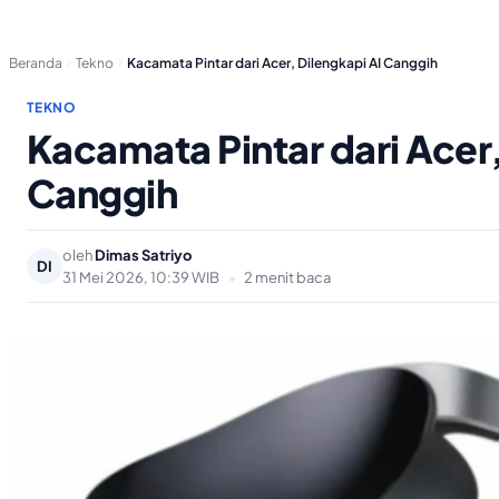
Beranda
Tekno
Kacamata Pintar dari Acer, Dilengkapi AI Canggih
TEKNO
Kacamata Pintar dari Acer,
Canggih
oleh
Dimas Satriyo
DI
31 Mei 2026, 10:39 WIB
•
2 menit baca