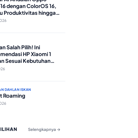
16 dengan ColorOS 16,
u Produktivitas hingga
Foto Lebih Praktis
2026
O
n Salah Pilih! Ini
mendasi HP Xiaomi 1
an Sesuai Kebutuhan
a
026
AN DAHLAN ISKAN
t Roaming
2026
PILIHAN
Selengkapnya →