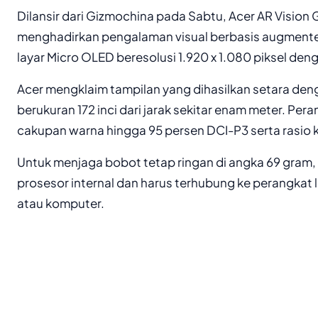
Dilansir dari Gizmochina pada Sabtu, Acer AR Vision
menghadirkan pengalaman visual berbasis augmented 
layar Micro OLED beresolusi 1.920 x 1.080 piksel den
Acer mengklaim tampilan yang dihasilkan setara de
berukuran 172 inci dari jarak sekitar enam meter. P
cakupan warna hingga 95 persen DCI-P3 serta rasio 
Untuk menjaga bobot tetap ringan di angka 69 gram, k
prosesor internal dan harus terhubung ke perangkat la
atau komputer.