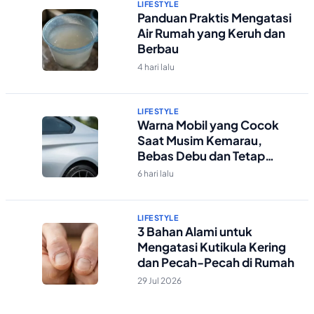
LIFESTYLE
Panduan Praktis Mengatasi
Air Rumah yang Keruh dan
Berbau
4 hari lalu
LIFESTYLE
Warna Mobil yang Cocok
Saat Musim Kemarau,
Bebas Debu dan Tetap
Kelihatan Bersih
6 hari lalu
LIFESTYLE
3 Bahan Alami untuk
Mengatasi Kutikula Kering
dan Pecah-Pecah di Rumah
29 Jul 2026