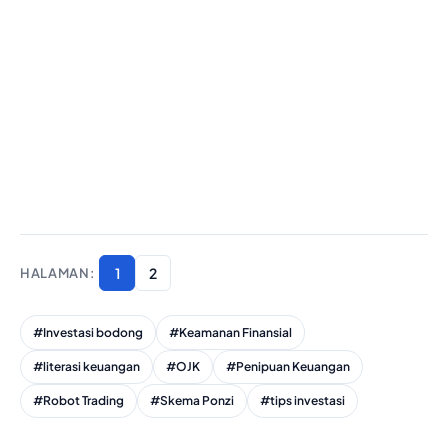
1
2
#Investasi bodong
#Keamanan Finansial
#literasi keuangan
#OJK
#Penipuan Keuangan
#Robot Trading
#Skema Ponzi
#tips investasi