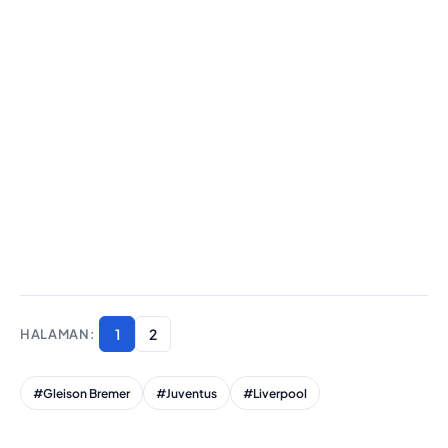
1
2
#Gleison Bremer
#Juventus
#Liverpool