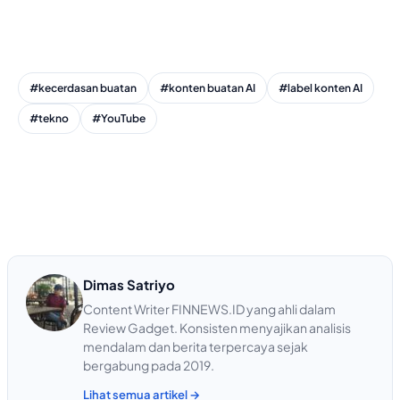
#kecerdasan buatan
#konten buatan AI
#label konten AI
#tekno
#YouTube
Dimas Satriyo
Content Writer FINNEWS.ID yang ahli dalam
Review Gadget. Konsisten menyajikan analisis
mendalam dan berita terpercaya sejak
bergabung pada 2019.
Lihat semua artikel →