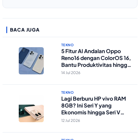
BACA JUGA
TEKNO
5 Fitur AI Andalan Oppo
Reno16 dengan ColorOS 16,
Bantu Produktivitas hingga
Edit Foto Lebih Praktis
14 Jul 2026
TEKNO
Lagi Berburu HP vivo RAM
8GB? Ini Seri Y yang
Ekonomis hingga Seri V
Berstandar Militer!
12 Jul 2026