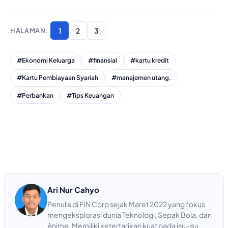
1
2
3
#Ekonomi Keluarga
#finansial
#kartu kredit
#Kartu Pembiayaan Syariah
#manajemen utang.
#Perbankan
#Tips Keuangan
Ari Nur Cahyo
Penulis di FIN Corp sejak Maret 2022 yang fokus
mengeksplorasi dunia Teknologi, Sepak Bola, dan
Anime. Memiliki ketertarikan kuat pada isu-isu