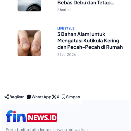
Bebas Debu dan Tetap
Kelihatan Bersih
6 hari lalu
LIFESTYLE
3 Bahan Alami untuk
Mengatasi Kutikula Kering
dan Pecah-Pecah di Rumah
29 Jul 2026
Bagikan
WhatsApp
X
Simpan
Portal berita digital Indonesia yang menyajikan