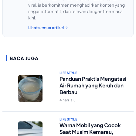
viral, ia berkomitmen menghadirkan konten yang
segar, informatif, dan relevan dengan tren masa
kini.
Lihat semua artikel →
BACA JUGA
LIFESTYLE
Panduan Praktis Mengatasi
Air Rumah yang Keruh dan
Berbau
4 hari lalu
LIFESTYLE
Warna Mobil yang Cocok
Saat Musim Kemarau,