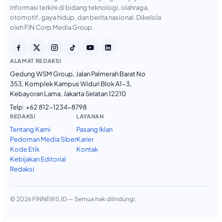
informasi terkini di bidang teknologi, olahraga,
otomotif, gaya hidup, dan berita nasional. Dikelola
oleh FIN Corp Media Group.
ALAMAT REDAKSI
Gedung WSM Group, Jalan Palmerah Barat No
353, Komplek Kampus Widuri Blok A1-3,
Kebayoran Lama, Jakarta Selatan 12210
Telp:
+62 812-1234-8798
REDAKSI
LAYANAN
Tentang Kami
Pasang Iklan
Pedoman Media Siber
Karier
Kode Etik
Kontak
Kebijakan Editorial
Redaksi
© 2026 FINNEWS.ID — Semua hak dilindungi.