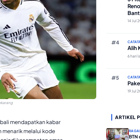
Reno
Bant
Edit 
14 Jul 
CATAT
Alih
6 hari l
CATAT
Pake
19 Jul 
Sekarang
ARTIKEL 
embali mendapatkan kabar
 menarik melalui kode
RAGA
BTN 
 menjadi kesempatan emas