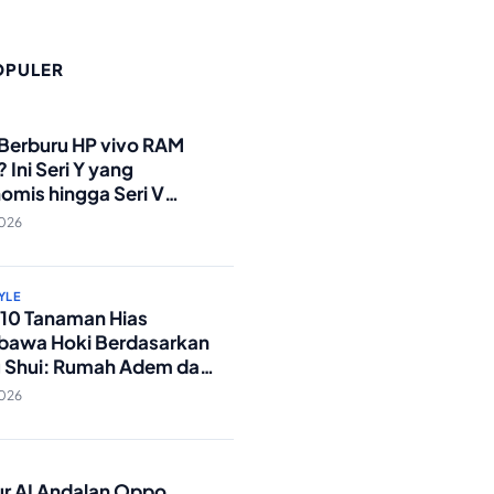
OPULER
O
 Berburu HP vivo RAM
 Ini Seri Y yang
omis hingga Seri V
andar Militer!
2026
YLE
p 10 Tanaman Hias
awa Hoki Berdasarkan
 Shui: Rumah Adem dan
ki Lancar!
2026
O
tur AI Andalan Oppo