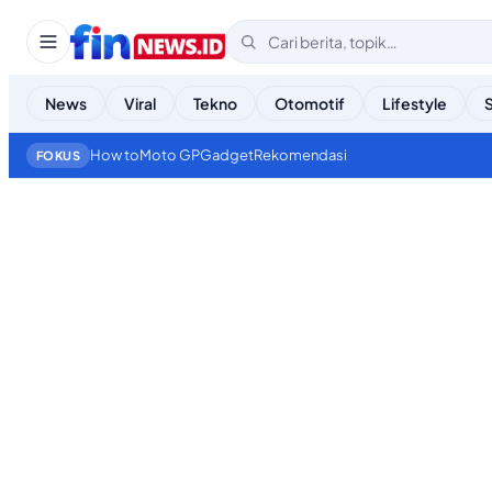
News
Viral
Tekno
Otomotif
Lifestyle
How to
Moto GP
Gadget
Rekomendasi
FOKUS