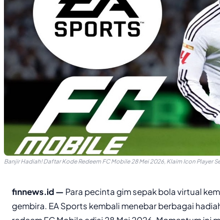
Banjir Hadiah! Daftar Kode Redeem FC Mobile 28 Mei 2026, Klaim Icon Player 
finnews.id —
Para pecinta gim sepak bola virtual k
gembira. EA Sports kembali menebar berbagai hadiah
redeem FC Mobile edisi 28 Mei 2026. Momentum ini