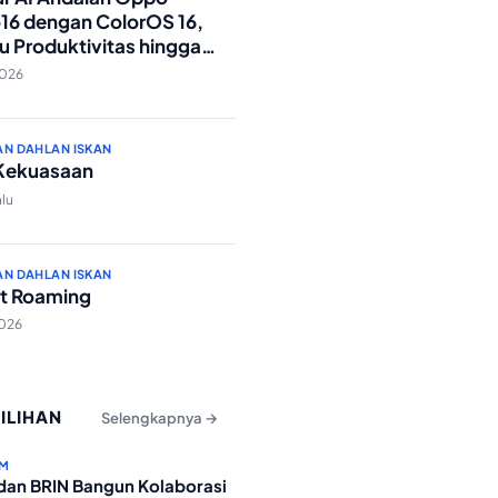
16 dengan ColorOS 16,
u Produktivitas hingga
Foto Lebih Praktis
2026
AN DAHLAN ISKAN
 Kekuasaan
alu
AN DAHLAN ISKAN
t Roaming
2026
PILIHAN
Selengkapnya →
M
dan BRIN Bangun Kolaborasi