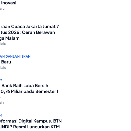
 Inovasi
lalu
iraan Cuaca Jakarta Jumat 7
tus 2026: Cerah Berawan
ga Malam
 lalu
AN DAHLAN ISKAN
 Baru
 lalu
M
 Bank Raih Laba Bersih
0,76 Miliar pada Semester I
6
alu
M
sformasi Digital Kampus, BTN
UNDIP Resmi Luncurkan KTM