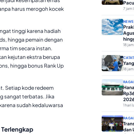
Pacu
tanpa harus merogoh kocek
7 jam 
NEWS
Prak
gat tinggi karena hadiah
Agus
hing
rds, hingga pemain dengan
18 jam
ma tim secara instan.
an kejutan ekstra berupa
CATAT
Yang
ions, hingga bonus Rank Up
18 jam
RAGA
at. Setiap kode redeem
Hana
Rp36
 sangat terbatas. Jika
202
 karena sudah kedaluwarsa
1 hari l
RAGA
Tran
 Terlengkap
dan 