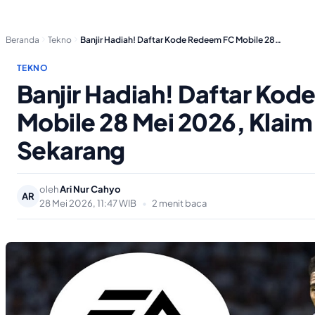
Beranda
Tekno
Banjir Hadiah! Daftar Kode Redeem FC Mobile 28…
TEKNO
Banjir Hadiah! Daftar Ko
Mobile 28 Mei 2026, Klaim
Sekarang
oleh
Ari Nur Cahyo
AR
28 Mei 2026, 11:47 WIB
•
2 menit baca