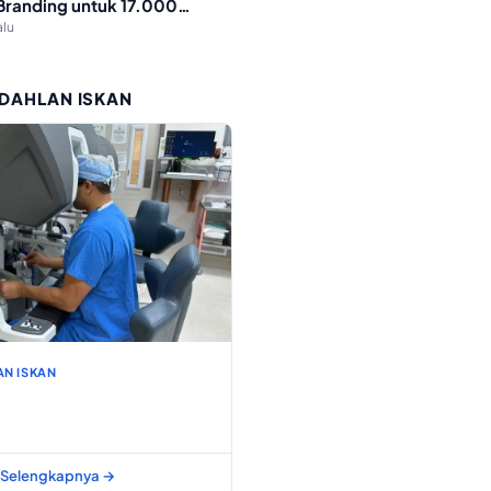
randing untuk 17.000
siswa Baru
alu
 DAHLAN ISKAN
AN ISKAN
Selengkapnya →