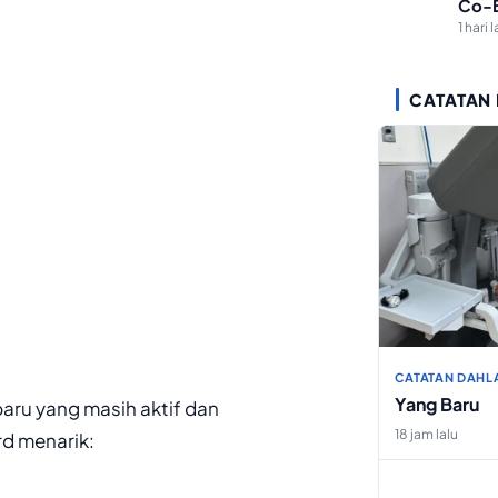
Co-B
Maha
1 hari l
CATATAN
CATATAN DAHL
Yang Baru
aru yang masih aktif dan
18 jam lalu
d menarik: