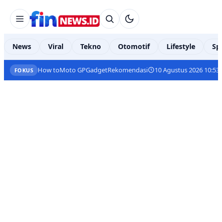
News
Viral
Tekno
Otomotif
Lifestyle
Sp
How to
Moto GP
Gadget
Rekomendasi
10 Agustus 2026 10:53
FOKUS