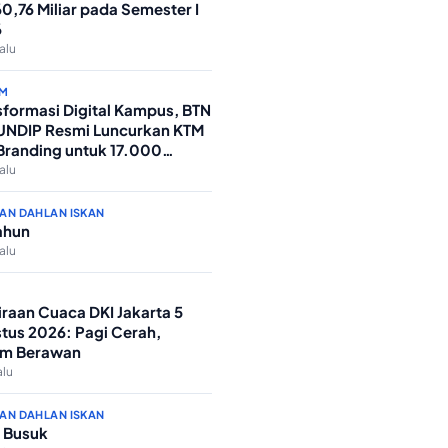
0,76 Miliar pada Semester I
6
lalu
M
sformasi Digital Kampus, BTN
UNDIP Resmi Luncurkan KTM
randing untuk 17.000
siswa Baru
lalu
AN DAHLAN ISKAN
ahun
lalu
iraan Cuaca DKI Jakarta 5
tus 2026: Pagi Cerah,
m Berawan
alu
AN DAHLAN ISKAN
 Busuk