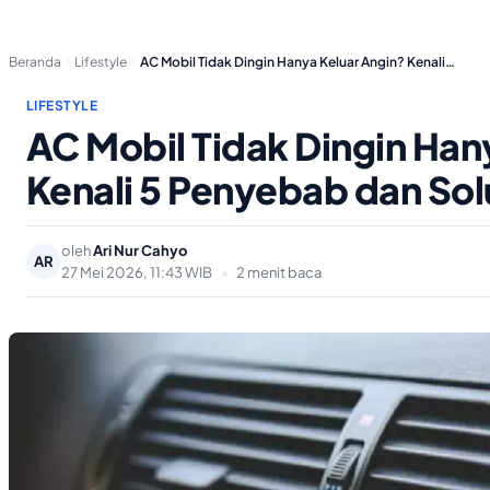
Beranda
Lifestyle
AC Mobil Tidak Dingin Hanya Keluar Angin? Kenali…
LIFESTYLE
AC Mobil Tidak Dingin Han
Kenali 5 Penyebab dan Sol
oleh
Ari Nur Cahyo
AR
27 Mei 2026, 11:43 WIB
•
2 menit baca