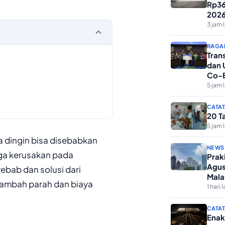
Rp36
202
3 jam 
RAGA
Tran
dan 
Co-B
Maha
5 jam 
CATAT
20 T
5 jam 
 dingin bisa disebabkan
NEWS
gga kerusakan pada
Prak
Agus
bab dan solusi dari
Mala
rtambah parah dan biaya
1 hari l
CATAT
Enak