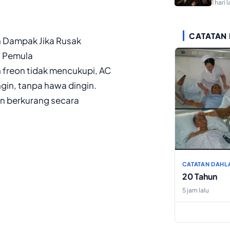
1 hari l
CATATAN
n Dampak Jika Rusak
a Pemula
h freon tidak mencukupi, AC
gin, tanpa hawa dingin.
n berkurang secara
CATATAN DAHL
20 Tahun
5 jam lalu