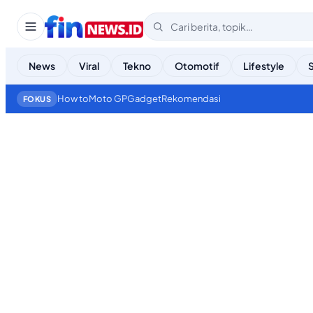
News
Viral
Tekno
Otomotif
Lifestyle
How to
Moto GP
Gadget
Rekomendasi
FOKUS