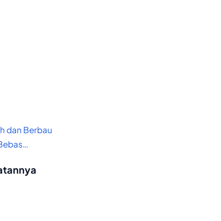
uh dan Berbau
 Bebas…
atannya