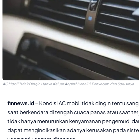
AC Mobil Tidak Dingin Hanya Keluar Angin? Kenali 5 Penyebab dan Solusinya
finnews.id
– Kondisi AC mobil tidak dingin tentu sa
saat berkendara di tengah cuaca panas atau saat ter
tidak hanya menurunkan kenyamanan pengemudi dan
dapat mengindikasikan adanya kerusakan pada sist
yang perlu segera ditangani.