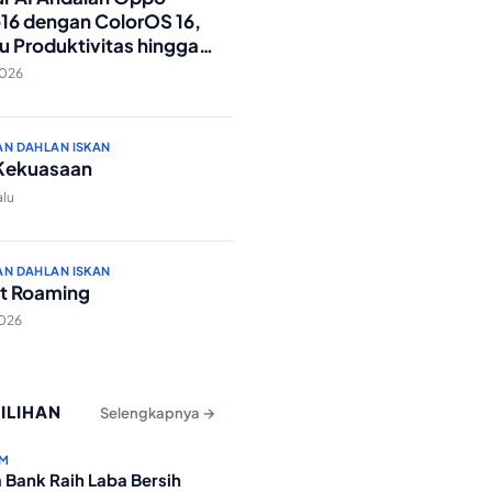
16 dengan ColorOS 16,
u Produktivitas hingga
Foto Lebih Praktis
2026
AN DAHLAN ISKAN
 Kekuasaan
alu
AN DAHLAN ISKAN
t Roaming
2026
PILIHAN
Selengkapnya →
M
 Bank Raih Laba Bersih