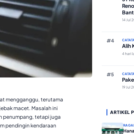
Reno
Bant
Edit 
14 Jul 
CATAT
Alih
4 hari l
CATAT
Pake
19 Jul 
ngat mengganggu, terutama
jebak macet. Masalah ini
ARTIKEL 
 penumpang, tetapi juga
em pendingin kendaraan
RAGA
Hana