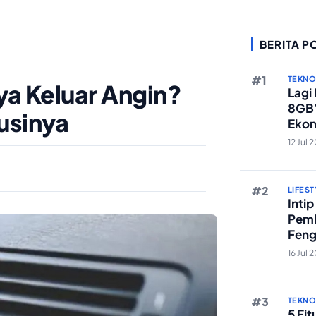
BERITA P
TEKN
ya Keluar Angin?
Lagi
8GB?
usinya
Ekon
Berst
12 Jul 
LIFEST
Inti
Pemb
Feng
Reze
16 Jul 
TEKN
5 Fi