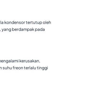
la kondensor tertutup oleh
u, yang berdampak pada
mengalami kerusakan,
 suhu freon terlalu tinggi