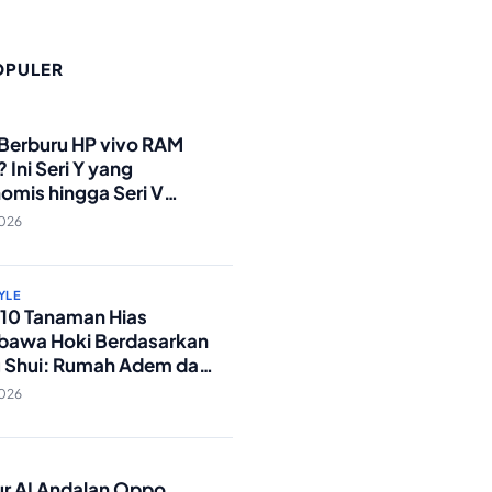
OPULER
O
 Berburu HP vivo RAM
 Ini Seri Y yang
omis hingga Seri V
andar Militer!
2026
YLE
p 10 Tanaman Hias
awa Hoki Berdasarkan
 Shui: Rumah Adem dan
ki Lancar!
2026
O
tur AI Andalan Oppo