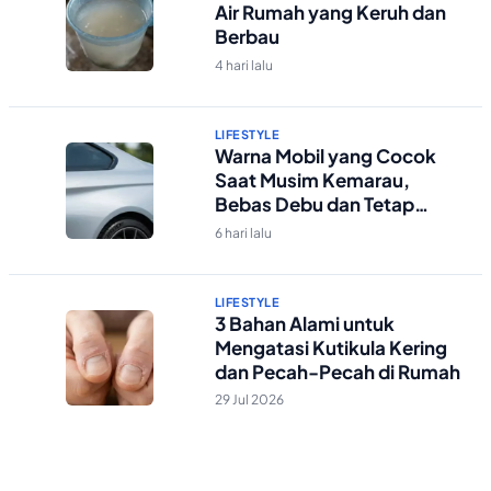
Air Rumah yang Keruh dan
Berbau
4 hari lalu
LIFESTYLE
Warna Mobil yang Cocok
Saat Musim Kemarau,
Bebas Debu dan Tetap
Kelihatan Bersih
6 hari lalu
LIFESTYLE
3 Bahan Alami untuk
Mengatasi Kutikula Kering
dan Pecah-Pecah di Rumah
29 Jul 2026