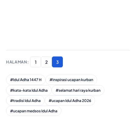
1
2
3
#Idul Adha 1447 H
#inspirasi ucapan kurban
#kata-kata Idul Adha
#selamat hari raya kurban
#tradisi Idul Adha
#ucapan Idul Adha 2026
#ucapan medsos Idul Adha