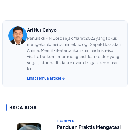
Ari Nur Cahyo
Penulis di FIN Corp sejak Maret 2022 yang fokus
mengeksplorasi dunia Teknologi, Sepak Bola, dan
Anime. Memiliki ketertarikan kuat pada isu-isu
viral, ia berkomitmen menghadirkan konten yang
segar, informatif, dan relevan dengan tren masa
kini.
Lihat semua artikel →
BACA JUGA
LIFESTYLE
Panduan Praktis Mengatasi