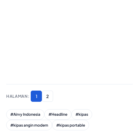
1
2
#Airvy Indonesia
#Headline
#kipas
#kipas angin modern
#kipas portable