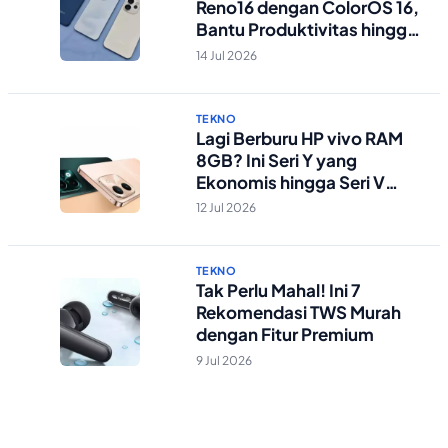
Reno16 dengan ColorOS 16,
Bantu Produktivitas hingga
Edit Foto Lebih Praktis
14 Jul 2026
TEKNO
Lagi Berburu HP vivo RAM
8GB? Ini Seri Y yang
Ekonomis hingga Seri V
Berstandar Militer!
12 Jul 2026
TEKNO
Tak Perlu Mahal! Ini 7
Rekomendasi TWS Murah
dengan Fitur Premium
9 Jul 2026