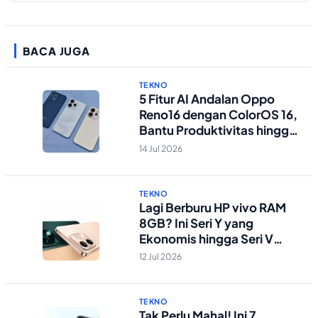
BACA JUGA
TEKNO
5 Fitur AI Andalan Oppo
Reno16 dengan ColorOS 16,
Bantu Produktivitas hingga
Edit Foto Lebih Praktis
14 Jul 2026
TEKNO
Lagi Berburu HP vivo RAM
8GB? Ini Seri Y yang
Ekonomis hingga Seri V
Berstandar Militer!
12 Jul 2026
TEKNO
Tak Perlu Mahal! Ini 7