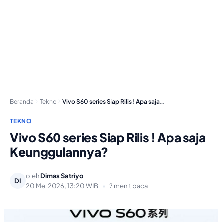
Beranda
Tekno
Vivo S60 series Siap Rilis ! Apa saja…
TEKNO
Vivo S60 series Siap Rilis ! Apa saja
Keunggulannya?
oleh
Dimas Satriyo
DI
20 Mei 2026, 13:20 WIB
•
2 menit baca