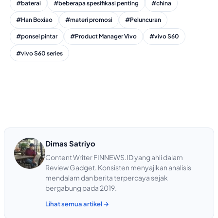
#baterai
#beberapa spesifikasi penting
#china
#Han Boxiao
#materi promosi
#Peluncuran
#ponsel pintar
#Product Manager Vivo
#vivo S60
#vivo S60 series
Dimas Satriyo
Content Writer FINNEWS.ID yang ahli dalam
Review Gadget. Konsisten menyajikan analisis
mendalam dan berita terpercaya sejak
bergabung pada 2019.
Lihat semua artikel →