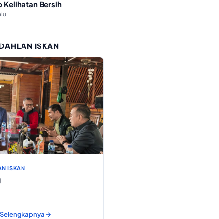
p Kelihatan Bersih
alu
 DAHLAN ISKAN
AN ISKAN
g
Selengkapnya →