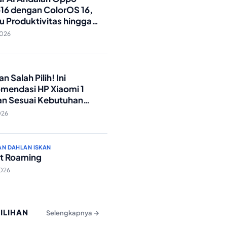
16 dengan ColorOS 16,
u Produktivitas hingga
Foto Lebih Praktis
2026
O
n Salah Pilih! Ini
mendasi HP Xiaomi 1
an Sesuai Kebutuhan
a
026
AN DAHLAN ISKAN
t Roaming
2026
PILIHAN
Selengkapnya →