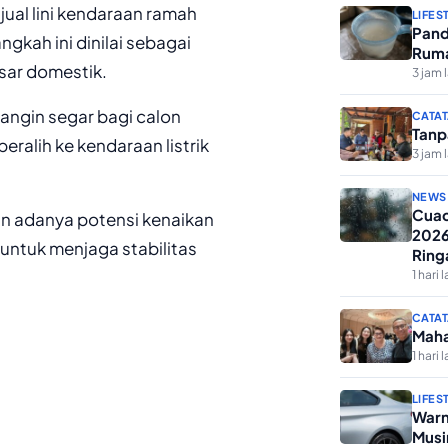
ual lini kendaraan ramah
LIFES
Pand
gkah ini dinilai sebagai
Ruma
sar domestik.
3 jam 
angin segar bagi calon
CATAT
Tanp
alih ke kendaraan listrik
3 jam 
NEWS
Cuac
an adanya potensi kenaikan
2026
h untuk menjaga stabilitas
Ring
1 hari l
CATAT
Maha
1 hari l
LIFES
Warn
Musi