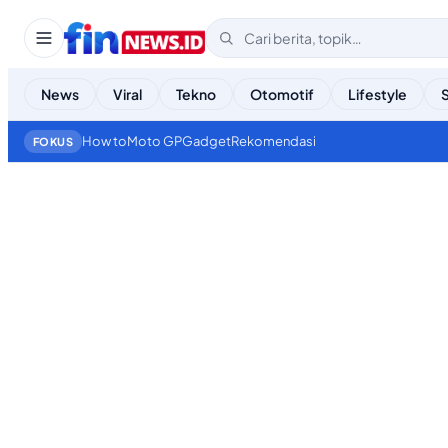
News
Viral
Tekno
Otomotif
Lifestyle
How to
Moto GP
Gadget
Rekomendasi
FOKUS