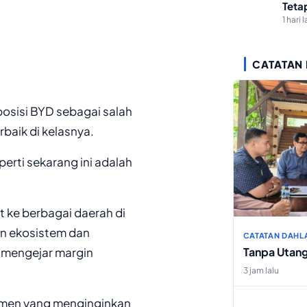
Teta
1 hari l
CATATAN
posisi BYD sebagai salah
rbaik di kelasnya.
perti sekarang ini adalah
 ke berbagai daerah di
an ekosistem dan
CATATAN DAHL
 mengejar margin
Tanpa Utan
3 jam lalu
sumen yang menginginkan