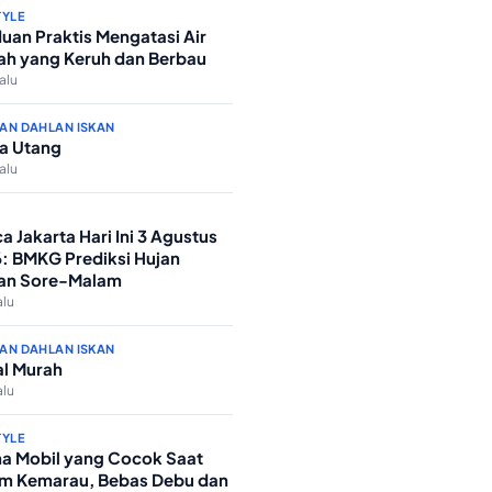
TYLE
uan Praktis Mengatasi Air
h yang Keruh dan Berbau
lalu
AN DAHLAN ISKAN
a Utang
lalu
a Jakarta Hari Ini 3 Agustus
: BMKG Prediksi Hujan
an Sore-Malam
alu
AN DAHLAN ISKAN
l Murah
alu
TYLE
a Mobil yang Cocok Saat
m Kemarau, Bebas Debu dan