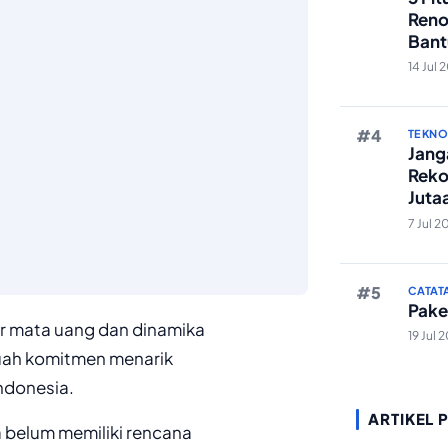
Reno
Bant
Edit 
14 Jul 
TEKN
Janga
Reko
Juta
And
7 Jul 2
CATAT
Pake
kar mata uang dan dinamika
19 Jul 
uah komitmen menarik
Indonesia.
ARTIKEL 
belum memiliki rencana