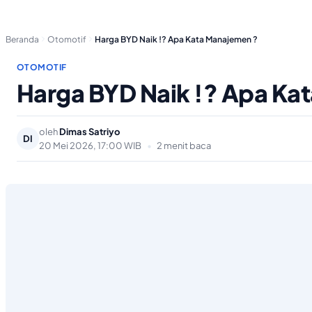
Beranda
Otomotif
Harga BYD Naik !? Apa Kata Manajemen ?
OTOMOTIF
Harga BYD Naik !? Apa Ka
oleh
Dimas Satriyo
DI
20 Mei 2026, 17:00 WIB
•
2 menit baca