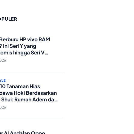
OPULER
O
 Berburu HP vivo RAM
 Ini Seri Y yang
omis hingga Seri V
andar Militer!
2026
YLE
p 10 Tanaman Hias
awa Hoki Berdasarkan
 Shui: Rumah Adem dan
ki Lancar!
2026
O
tur AI Andalan Oppo