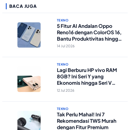
BACA JUGA
TEKNO
5 Fitur AI Andalan Oppo
Reno16 dengan ColorOS 16,
Bantu Produktivitas hingga
Edit Foto Lebih Praktis
14 Jul 2026
TEKNO
Lagi Berburu HP vivo RAM
8GB? Ini Seri Y yang
Ekonomis hingga Seri V
Berstandar Militer!
12 Jul 2026
TEKNO
Tak Perlu Mahal! Ini 7
Rekomendasi TWS Murah
dengan Fitur Premium