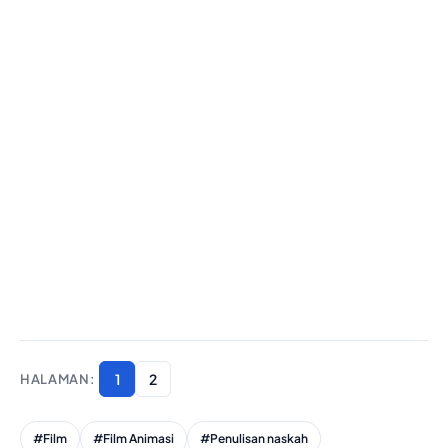
1
2
#Film
#Film Animasi
#Penulisan naskah