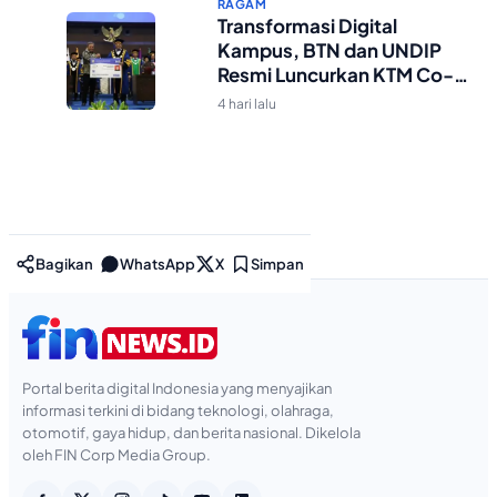
RAGAM
Transformasi Digital
Kampus, BTN dan UNDIP
Resmi Luncurkan KTM Co-
Branding untuk 17.000
4 hari lalu
Mahasiswa Baru
Bagikan
WhatsApp
X
Simpan
Portal berita digital Indonesia yang menyajikan
informasi terkini di bidang teknologi, olahraga,
otomotif, gaya hidup, dan berita nasional. Dikelola
oleh FIN Corp Media Group.