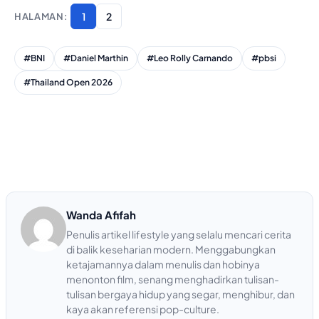
1
2
#BNI
#Daniel Marthin
#Leo Rolly Carnando
#pbsi
#Thailand Open 2026
Wanda Afifah
Penulis artikel lifestyle yang selalu mencari cerita
di balik keseharian modern. Menggabungkan
ketajamannya dalam menulis dan hobinya
menonton film, senang menghadirkan tulisan-
tulisan bergaya hidup yang segar, menghibur, dan
kaya akan referensi pop-culture.