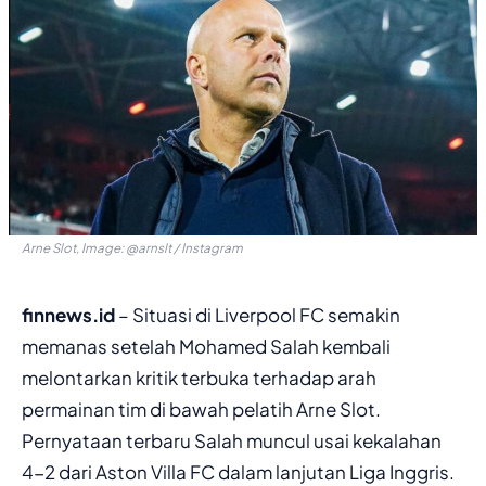
Arne Slot, Image: @arnslt / Instagram
finnews.id
– Situasi di
Liverpool FC
semakin
memanas setelah
Mohamed Salah
kembali
melontarkan kritik terbuka terhadap arah
permainan tim di bawah pelatih
Arne Slot
.
Pernyataan terbaru Salah muncul usai kekalahan
4-2 dari
Aston Villa FC
dalam lanjutan Liga Inggris.