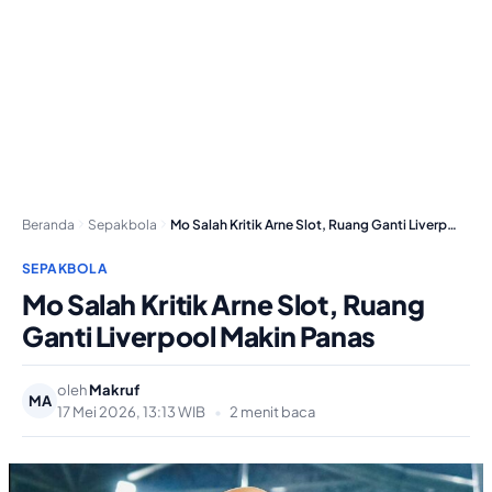
Beranda
Sepakbola
Mo Salah Kritik Arne Slot, Ruang Ganti Liverpool…
SEPAKBOLA
Mo Salah Kritik Arne Slot, Ruang
Ganti Liverpool Makin Panas
oleh
Makruf
MA
17 Mei 2026, 13:13 WIB
•
2 menit baca