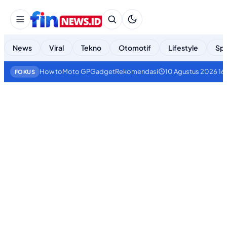
News
Viral
Tekno
Otomotif
Lifestyle
Spo
How to
Moto GP
Gadget
Rekomendasi
10 Agustus 2026 16
FOKUS