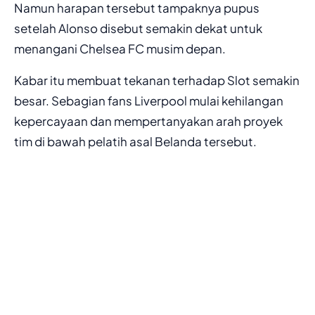
Namun harapan tersebut tampaknya pupus
setelah Alonso disebut semakin dekat untuk
menangani
Chelsea FC
musim depan.
Kabar itu membuat tekanan terhadap Slot semakin
besar. Sebagian fans Liverpool mulai kehilangan
kepercayaan dan mempertanyakan arah proyek
tim di bawah pelatih asal Belanda tersebut.