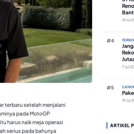
Reno
Bant
Edit 
14 Jul 
TEKN
Janga
Reko
Juta
And
7 Jul 2
CATAT
Pake
19 Jul 
 terbaru setelah menjalani
laminya pada MotoGP
itu harus naik meja operasi
ARTIKEL 
lah serius pada bahunya