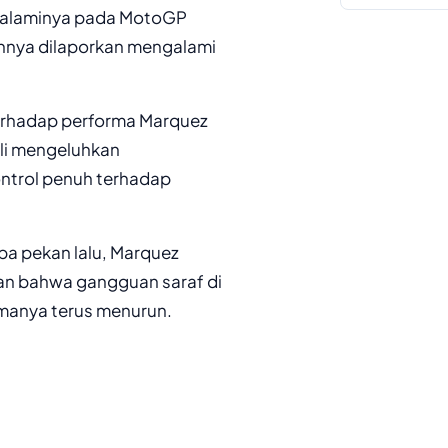
 dialaminya pada MotoGP
gannya dilaporkan mengalami
erhadap performa Marquez
li mengeluhkan
ontrol penuh terhadap
a pekan lalu, Marquez
kan bahwa gangguan saraf di
manya terus menurun.