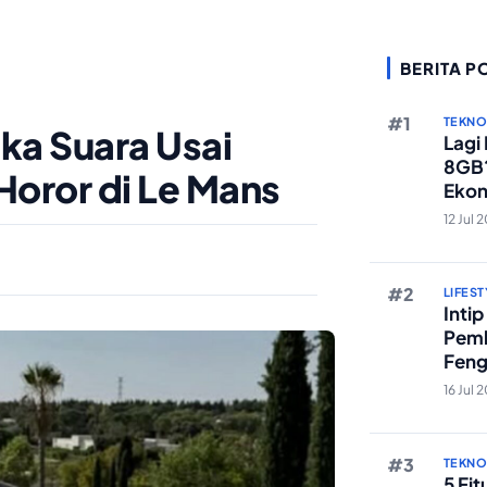
BERITA P
TEKN
ka Suara Usai
Lagi
8GB?
Horor di Le Mans
Ekon
Berst
12 Jul 
LIFEST
Inti
Pemb
Feng
Reze
16 Jul 
TEKN
5 Fi