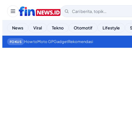
News
Viral
Tekno
Otomotif
Lifestyle
How to
Moto GP
Gadget
Rekomendasi
FOKUS