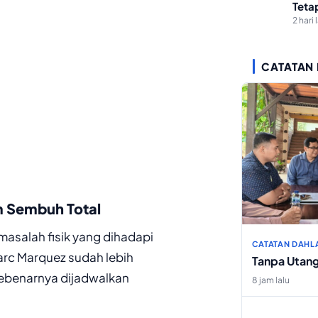
Teta
2 hari 
CATATAN
m Sembuh Total
asalah fisik yang dihadapi
CATATAN DAHL
Marc Marquez sudah lebih
Tanpa Utan
sebenarnya dijadwalkan
8 jam lalu