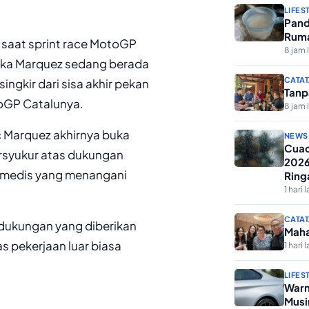
LIFES
Pand
Ruma
 saat sprint race MotoGP
8 jam 
etika Marquez sedang berada
CATAT
ingkir dari sisa akhir pekan
Tanp
oGP Catalunya.
8 jam 
c Marquez akhirnya buka
NEWS
Cuac
ersyukur atas dukungan
2026
m medis yang menangani
Ring
1 hari l
CATAT
 dukungan yang diberikan
Maha
s pekerjaan luar biasa
1 hari l
LIFES
Warn
Musi