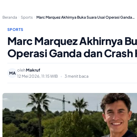
Beranda
Sports
Marc Marquez Akhirnya Buka Suara Usai Operasi Ganda…
SPORTS
Marc Marquez Akhirnya Bu
Operasi Ganda dan Crash 
oleh
Makruf
MA
12 Mei 2026, 11:15 WIB
•
3 menit baca