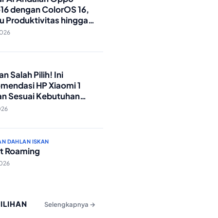
16 dengan ColorOS 16,
u Produktivitas hingga
Foto Lebih Praktis
2026
O
n Salah Pilih! Ini
mendasi HP Xiaomi 1
an Sesuai Kebutuhan
a
026
AN DAHLAN ISKAN
t Roaming
2026
PILIHAN
Selengkapnya →