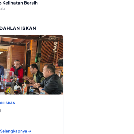
p Kelihatan Bersih
lalu
 DAHLAN ISKAN
AN ISKAN
g
Selengkapnya →