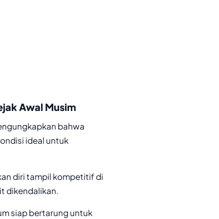
ejak Awal Musim
 mengungkapkan bahwa
ondisi ideal untuk
 diri tampil kompetitif di
it dikendalikan.
m siap bertarung untuk