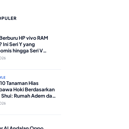
OPULER
O
 Berburu HP vivo RAM
 Ini Seri Y yang
omis hingga Seri V
andar Militer!
2026
YLE
p 10 Tanaman Hias
awa Hoki Berdasarkan
 Shui: Rumah Adem dan
ki Lancar!
2026
O
tur AI Andalan Oppo