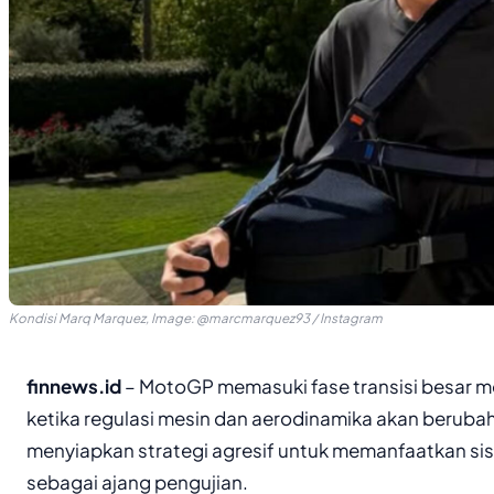
Kondisi Marq Marquez, Image: @marcmarquez93 / Instagram
finnews.id
– MotoGP memasuki fase transisi besar m
ketika regulasi mesin dan aerodinamika akan berubah 
menyiapkan strategi agresif untuk memanfaatkan si
sebagai ajang pengujian.