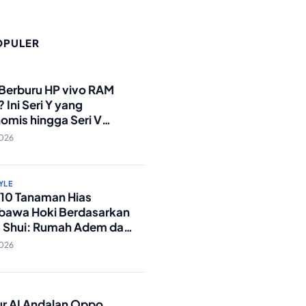
OPULER
O
 Berburu HP vivo RAM
 Ini Seri Y yang
omis hingga Seri V
andar Militer!
2026
YLE
p 10 Tanaman Hias
awa Hoki Berdasarkan
 Shui: Rumah Adem dan
ki Lancar!
2026
O
tur AI Andalan Oppo