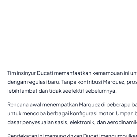
Tim insinyur Ducati memanfaatkan kemampuan ini u
dengan regulasi baru. Tanpa kontribusi Marquez, pro
lebih lambat dan tidak seefektif sebelumnya.
Rencana awal menempatkan Marquez di beberapa bala
untuk mencoba berbagai konfigurasi motor. Umpan ba
dasar penyesuaian sasis, elektronik, dan aerodinami
Pendekatan ini memungkinkan Ducati mengumpulkan d