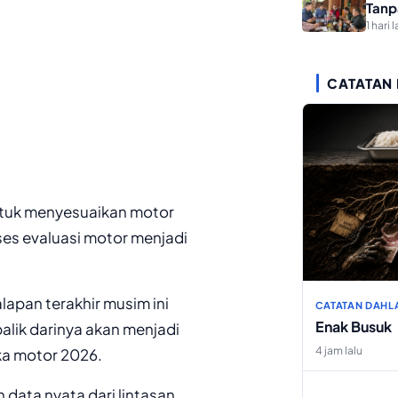
Tanp
1 hari l
CATATAN
ntuk menyesuaikan motor
ses evaluasi motor menjadi
pan terakhir musim ini
CATATAN DAHL
Enak Busuk
lik darinya akan menjadi
4 jam lalu
ka motor 2026.
ata nyata dari lintasan