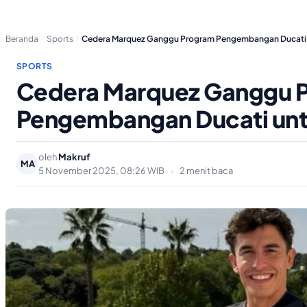
Beranda
Sports
Cedera Marquez Ganggu Program Pengembangan Ducati
SPORTS
Cedera Marquez Ganggu 
Pengembangan Ducati un
oleh
Makruf
MA
5 November 2025, 08:26 WIB
•
2 menit baca