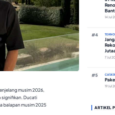
Reno
Bant
Edit 
14 Jul 
TEKN
Janga
Reko
Juta
And
7 Jul 2
CATAT
Pake
19 Jul 
enjelang musim 2026,
signifikan. Ducati
sa balapan musim 2025
ARTIKEL 