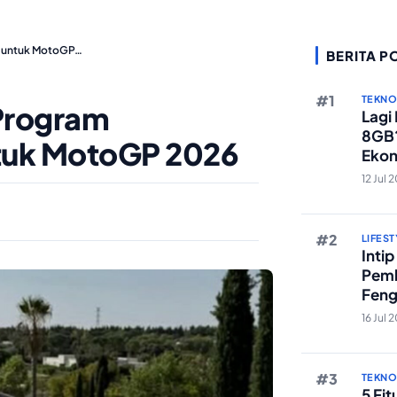
 untuk MotoGP…
BERITA P
TEKN
Program
Lagi
8GB?
tuk MotoGP 2026
Ekon
Berst
12 Jul 
LIFEST
Inti
Pemb
Feng
Reze
16 Jul 
TEKN
5 Fi