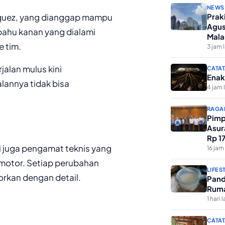
NEWS
quez, yang dianggap mampu
Prak
Agus
bahu kanan yang dialami
Mala
 tim.
3 jam 
alan mulus kini
CATAT
Enak
annya tidak bisa
4 jam 
RAGA
Pimp
Asur
Rp 1
 juga pengamat teknis yang
Keme
16 jam 
motor. Setiap perubahan
LIFES
porkan dengan detail.
Pand
Ruma
1 hari l
CATAT