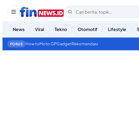
News
Viral
Tekno
Otomotif
Lifestyle
How to
Moto GP
Gadget
Rekomendasi
FOKUS