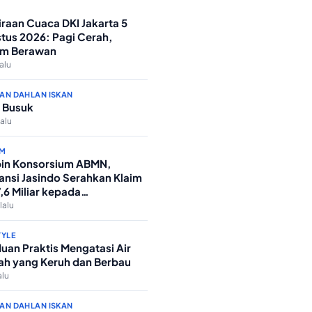
iraan Cuaca DKI Jakarta 5
tus 2026: Pagi Cerah,
m Berawan
lalu
AN DAHLAN ISKAN
 Busuk
lalu
M
in Konsorsium ABMN,
ansi Jasindo Serahkan Klaim
7,6 Miliar kepada
nterian Agama
lalu
TYLE
uan Praktis Mengatasi Air
h yang Keruh dan Berbau
alu
AN DAHLAN ISKAN