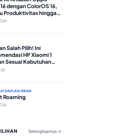
16 dengan ColorOS 16,
u Produktivitas hingga
Foto Lebih Praktis
2026
O
n Salah Pilih! Ini
mendasi HP Xiaomi 1
an Sesuai Kebutuhan
a
026
AN DAHLAN ISKAN
t Roaming
2026
PILIHAN
Selengkapnya →