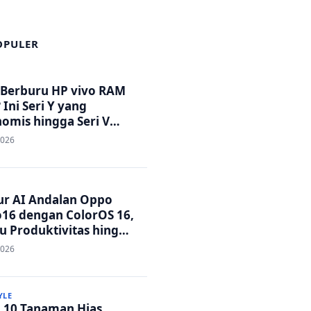
OPULER
 Berburu HP vivo RAM
 Ini Seri Y yang
omis hingga Seri V
tandar Militer!
2026
tur AI Andalan Oppo
16 dengan ColorOS 16,
u Produktivitas hingga
 Foto Lebih Praktis
2026
YLE
p 10 Tanaman Hias