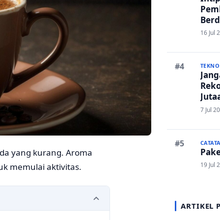
Pem
Berd
Ruma
16 Jul 
Lanc
TEKNO
Janga
Reko
Juta
And
7 Jul 2
CATAT
Pake
ada yang kurang. Aroma
19 Jul 
uk memulai aktivitas.
ARTIKEL 