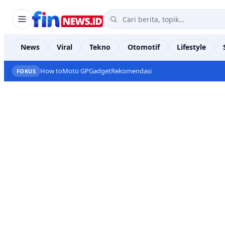
News
Viral
Tekno
Otomotif
Lifestyle
How to
Moto GP
Gadget
Rekomendasi
FOKUS