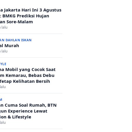
a Jakarta Hari Ini 3 Agustus
: BMKG Prediksi Hujan
an Sore-Malam
 lalu
AN DAHLAN ISKAN
al Murah
 lalu
TYLE
a Mobil yang Cocok Saat
m Kemarau, Bebas Debu
Tetap Kelihatan Bersih
lalu
M
n Cuma Soal Rumah, BTN
un Experience Lewat
ion & Lifestyle
lalu