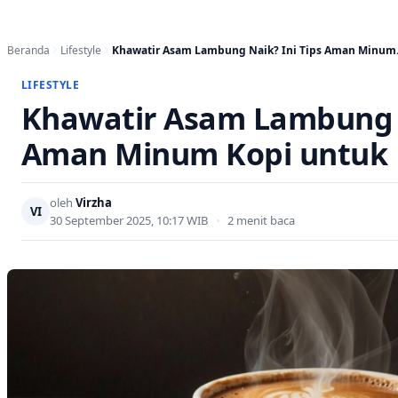
Beranda
Lifestyle
Khawatir Asam Lambung Naik? Ini Tips Aman Minu
LIFESTYLE
Khawatir Asam Lambung N
Aman Minum Kopi untuk 
oleh
Virzha
VI
30 September 2025, 10:17 WIB
•
2 menit baca