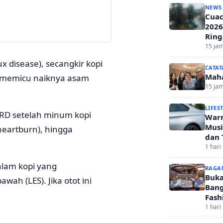
NEWS
Cuac
2026
Ring
15 jam
 disease), secangkir kopi
CATAT
Mah
ko memicu naiknya asam
15 jam
LIFES
RD setelah minum kopi
Warn
Musi
(heartburn), hingga
dan 
1 hari 
alam kopi yang
RAGA
Buka
wah (LES). Jika otot ini
Bang
Fash
1 hari 