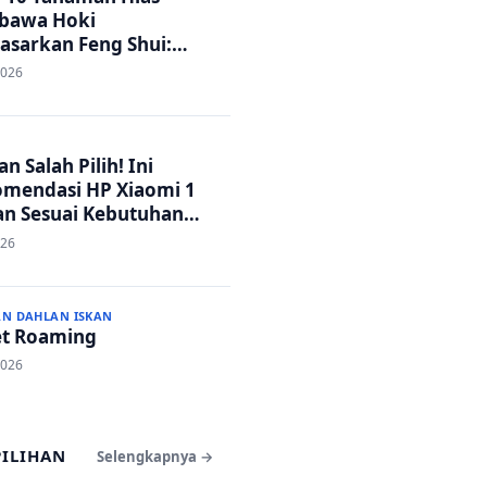
bawa Hoki
asarkan Feng Shui:
h Adem dan Rezeki
2026
ar!
n Salah Pilih! Ini
mendasi HP Xiaomi 1
an Sesuai Kebutuhan
a
026
AN DAHLAN ISKAN
t Roaming
2026
PILIHAN
Selengkapnya →