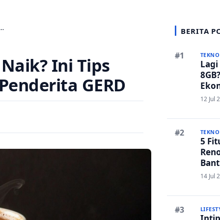
m…
BERITA P
TEKNO
aik? Ini Tips
Lagi
8GB?
Penderita GERD
Ekon
Bers
12 Jul 
TEKNO
5 Fi
Reno
Bant
Edit
14 Jul 
LIFEST
Inti