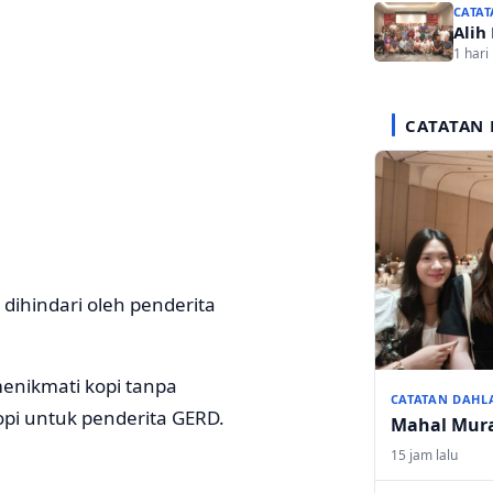
CATAT
Alih
1 hari 
CATATAN 
dihindari oleh penderita
enikmati kopi tanpa
CATATAN DAHL
opi untuk penderita GERD.
Mahal Mur
15 jam lalu