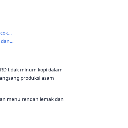
ocok…
g dan…
RD tidak minum kopi dalam
erangsang produksi asam
ngan menu rendah lemak dan