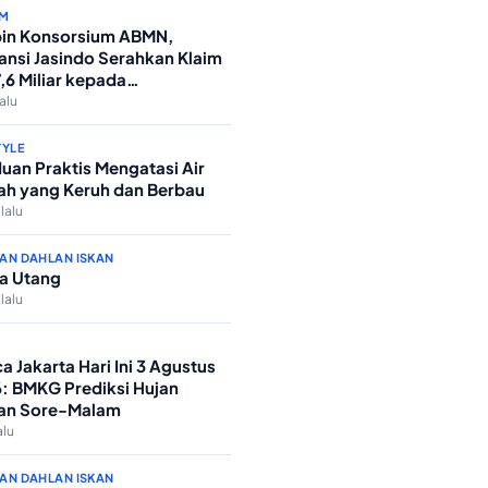
M
in Konsorsium ABMN,
ansi Jasindo Serahkan Klaim
7,6 Miliar kepada
nterian Agama
lalu
TYLE
uan Praktis Mengatasi Air
h yang Keruh dan Berbau
 lalu
AN DAHLAN ISKAN
a Utang
 lalu
a Jakarta Hari Ini 3 Agustus
: BMKG Prediksi Hujan
an Sore-Malam
alu
AN DAHLAN ISKAN