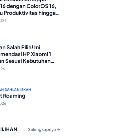
16 dengan ColorOS 16,
u Produktivitas hingga
Foto Lebih Praktis
2026
O
n Salah Pilih! Ini
mendasi HP Xiaomi 1
an Sesuai Kebutuhan
a
026
AN DAHLAN ISKAN
t Roaming
2026
PILIHAN
Selengkapnya →