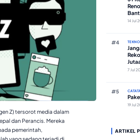
Reno
Bant
Edit 
14 Jul 
TEKN
Janga
Reko
Juta
And
7 Jul 2
CATAT
Pake
19 Jul 
(gen Z) tersorot media dalam
epal dan Perancis. Mereka
pada pemerintah,
ARTIKEL 
ah yang sedang terjadi di