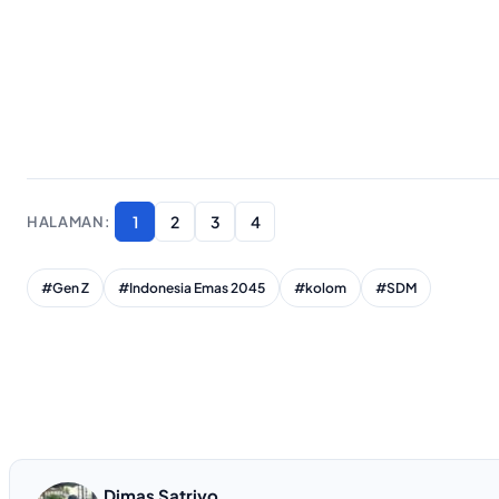
1
2
3
4
#Gen Z
#Indonesia Emas 2045
#kolom
#SDM
Dimas Satriyo