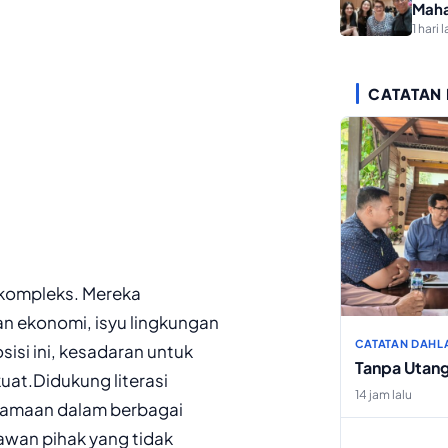
Maha
1 hari l
CATATAN
 kompleks. Mereka
n ekonomi, isyu lingkungan
CATATAN DAHL
sisi ini, kesadaran untuk
Tanpa Utan
uat.Didukung literasi
14 jam lalu
rsamaan dalam berbagai
awan pihak yang tidak