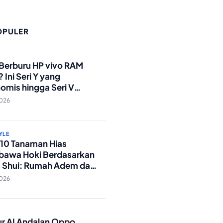
OPULER
O
 Berburu HP vivo RAM
 Ini Seri Y yang
omis hingga Seri V
andar Militer!
2026
YLE
p 10 Tanaman Hias
awa Hoki Berdasarkan
 Shui: Rumah Adem dan
ki Lancar!
2026
O
tur AI Andalan Oppo