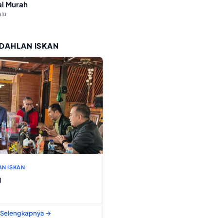
l Murah
alu
 DAHLAN ISKAN
AN ISKAN
g
Selengkapnya →