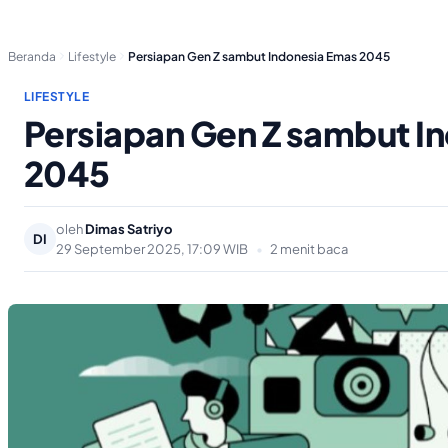
Beranda
Lifestyle
Persiapan Gen Z sambut Indonesia Emas 2045
LIFESTYLE
Persiapan Gen Z sambut I
2045
oleh
Dimas Satriyo
DI
29 September 2025, 17:09 WIB
•
2 menit baca