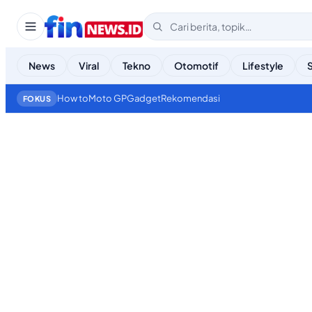
News
Viral
Tekno
Otomotif
Lifestyle
How to
Moto GP
Gadget
Rekomendasi
FOKUS