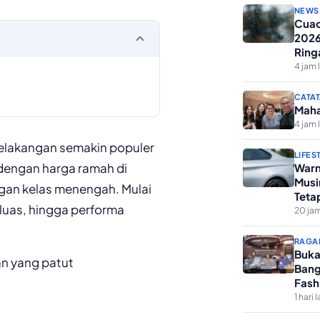
NEWS
Cuac
2026
Ring
4 jam 
CATAT
Maha
4 jam 
belakangan semakin populer
LIFES
 dengan harga ramah di
Warn
Musi
ngan kelas menengah. Mulai
Teta
r luas, hingga performa
20 jam
RAGA
Buka
an yang patut
Bang
Fash
1 hari l