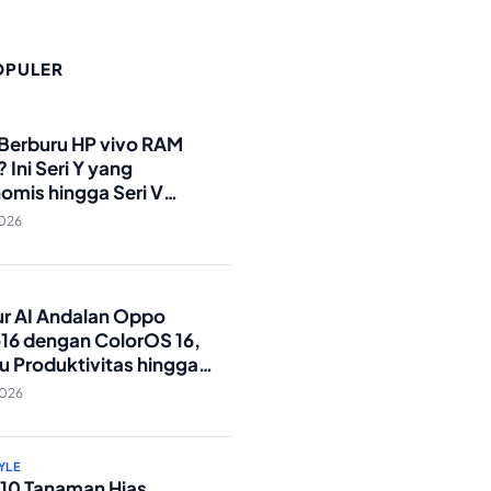
OPULER
O
 Berburu HP vivo RAM
 Ini Seri Y yang
omis hingga Seri V
andar Militer!
2026
O
tur AI Andalan Oppo
16 dengan ColorOS 16,
u Produktivitas hingga
Foto Lebih Praktis
2026
YLE
p 10 Tanaman Hias