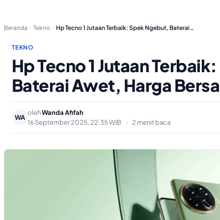
Beranda
Tekno
Hp Tecno 1 Jutaan Terbaik: Spek Ngebut, Baterai…
TEKNO
Hp Tecno 1 Jutaan Terbaik
Baterai Awet, Harga Bers
oleh
Wanda Afifah
WA
16 September 2025, 22:35 WIB
•
2 menit baca