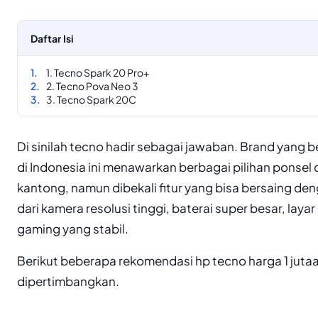
Daftar Isi
1. Tecno Spark 20 Pro+
2. Tecno Pova Neo 3
3. Tecno Spark 20C
Di sinilah tecno hadir sebagai jawaban. Brand yang 
di Indonesia ini menawarkan berbagai pilihan ponsel
kantong, namun dibekali fitur yang bisa bersaing de
dari kamera resolusi tinggi, baterai super besar, laya
gaming yang stabil.
Berikut beberapa rekomendasi hp tecno harga 1 juta
dipertimbangkan.