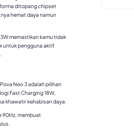
rforma ditopang chipset
atnya hemat daya namun
33W memastikan kamu tidak
k untuk pengguna aktif
.
Pova Neo 3 adalah pilihan
ogi Fast Charging 18W,
pa khawatir kehabisan daya.
ate 90Hz, membuat
lus.