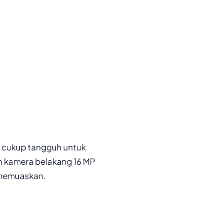
h cukup tangguh untuk
h kamera belakang 16 MP
p memuaskan.