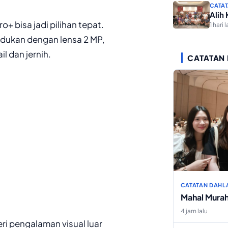
CATAT
Alih
+ bisa jadi pilihan tepat.
1 hari l
dukan dengan lensa 2 MP,
l dan jernih.
CATATAN
CATATAN DAHL
Mahal Mura
4 jam lalu
ri pengalaman visual luar