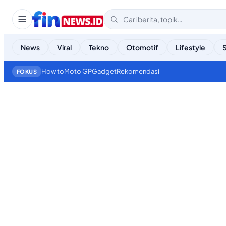
News
Viral
Tekno
Otomotif
Lifestyle
How to
Moto GP
Gadget
Rekomendasi
FOKUS