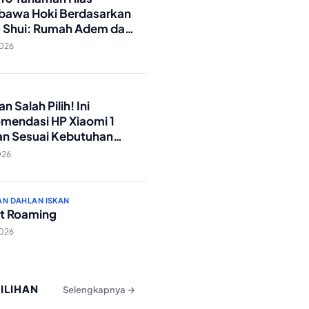
awa Hoki Berdasarkan
 Shui: Rumah Adem dan
ki Lancar!
2026
O
n Salah Pilih! Ini
mendasi HP Xiaomi 1
an Sesuai Kebutuhan
a
026
AN DAHLAN ISKAN
t Roaming
2026
PILIHAN
Selengkapnya →