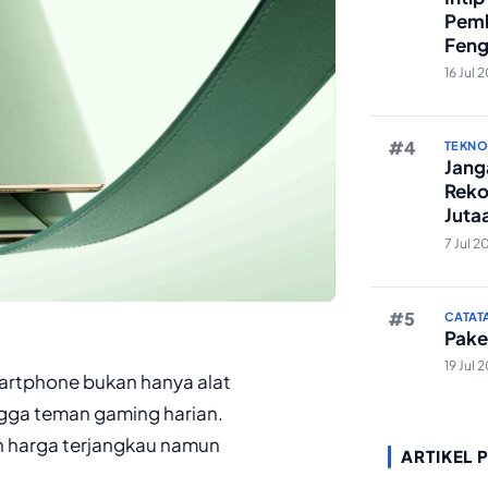
Pemb
Feng
Reze
16 Jul 
TEKN
Janga
Reko
Juta
And
7 Jul 2
CATAT
Pake
19 Jul 
smartphone bukan hanya alat
ingga teman gaming harian.
n harga terjangkau namun
ARTIKEL 