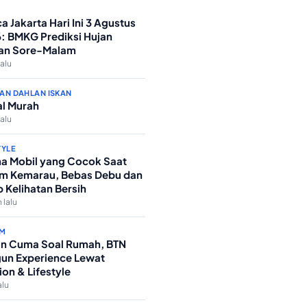
a Jakarta Hari Ini 3 Agustus
: BMKG Prediksi Hujan
an Sore-Malam
lalu
AN DAHLAN ISKAN
l Murah
lalu
TYLE
a Mobil yang Cocok Saat
m Kemarau, Bebas Debu dan
p Kelihatan Bersih
 lalu
M
n Cuma Soal Rumah, BTN
un Experience Lewat
ion & Lifestyle
alu