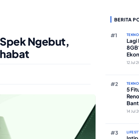
BERITA P
TEKN
: Spek Ngebut,
Lagi
8GB?
ahabat
Ekon
Berst
12 Jul 
TEKN
5 Fi
Reno
Bant
Edit 
14 Jul 
LIFEST
Inti