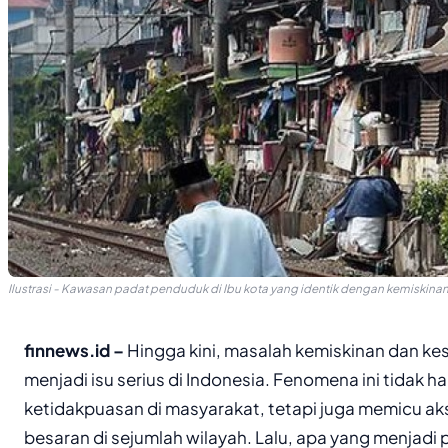
Ilustrasi - Kawasan padat penduduk di Ibu kota yang identik dengan kemiskina
finnews.id –
Hingga kini, masalah kemiskinan dan k
menjadi isu serius di Indonesia. Fenomena ini tidak
ketidakpuasan di masyarakat, tetapi juga memicu ak
besaran di sejumlah wilayah. Lalu, apa yang menjadi