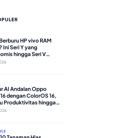
OPULER
O
 Berburu HP vivo RAM
 Ini Seri Y yang
omis hingga Seri V
andar Militer!
2026
O
tur AI Andalan Oppo
16 dengan ColorOS 16,
u Produktivitas hingga
Foto Lebih Praktis
2026
YLE
p 10 Tanaman Hias