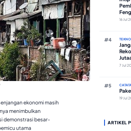
Pemb
Feng
Reze
16 Jul 
TEKN
Janga
Reko
Juta
And
7 Jul 2
n
CATAT
Pake
19 Jul 
esenjangan ekonomi masih
 hanya menimbulkan
si demonstrasi besar-
ARTIKEL 
 pemicu utama