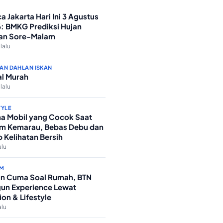
a Jakarta Hari Ini 3 Agustus
: BMKG Prediksi Hujan
an Sore-Malam
 lalu
AN DAHLAN ISKAN
l Murah
 lalu
TYLE
a Mobil yang Cocok Saat
m Kemarau, Bebas Debu dan
p Kelihatan Bersih
alu
M
n Cuma Soal Rumah, BTN
un Experience Lewat
ion & Lifestyle
alu