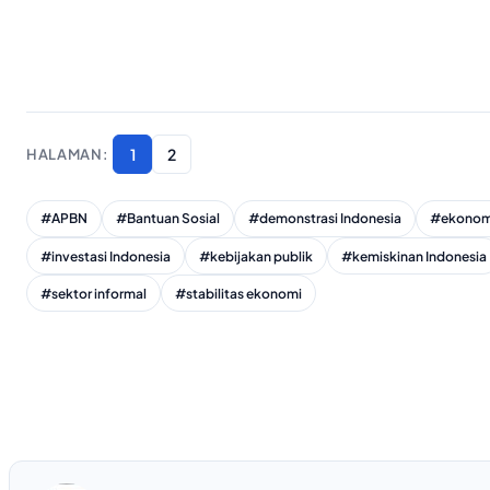
1
2
#APBN
#Bantuan Sosial
#demonstrasi Indonesia
#ekonomi
#investasi Indonesia
#kebijakan publik
#kemiskinan Indonesia
#sektor informal
#stabilitas ekonomi