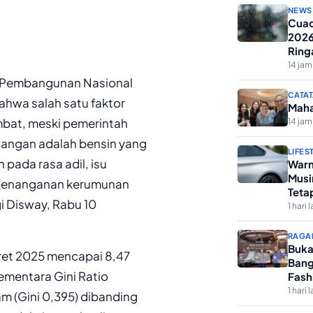
NEWS
Cuac
2026
Ring
14 jam
as Pembangunan Nasional
CATAT
ahwa salah satu faktor
Maha
bat, meski pemerintah
14 jam
njangan adalah bensin yang
LIFES
pada rasa adil, isu
Warn
Musi
an penanganan kerumunan
Teta
i Disway, Rabu 10
1 hari l
RAGA
Buka
ret 2025 mencapai 8,47
Bang
mentara Gini Ratio
Fash
1 hari l
am (Gini 0,395) dibanding