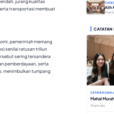
rendah, jurang kualitas
CATAT
Alih
serta transportasi membuat
1 hari l
CATATAN
nomi, pemerintah memang
 senilai ratusan triliun
rsebut sering tersandera
gan pemberdayaan, serta
ip, menimbulkan tumpang
CATATAN DAHL
Mahal Mura
14 jam lalu