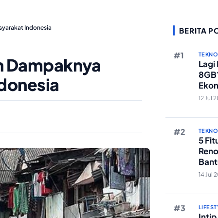
yarakat Indonesia
BERITA P
TEKN
n Dampaknya
Lagi
8GB?
ndonesia
Ekon
Berst
12 Jul 
TEKN
5 Fi
Reno
Bant
Edit 
14 Jul 
LIFEST
Inti