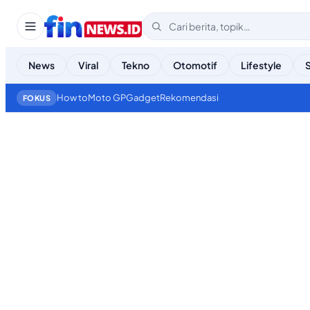
News
Viral
Tekno
Otomotif
Lifestyle
How to
Moto GP
Gadget
Rekomendasi
FOKUS