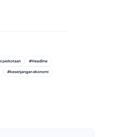
 perkotaan
#Headline
#kesenjangan ekonomi