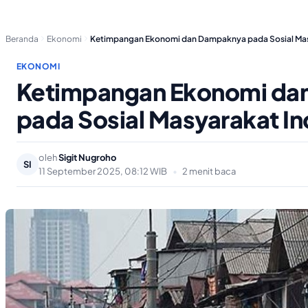
Beranda
Ekonomi
Ketimpangan Ekonomi dan Dampaknya pada Sosial Mas
EKONOMI
Ketimpangan Ekonomi da
pada Sosial Masyarakat I
oleh
Sigit Nugroho
SI
11 September 2025, 08:12 WIB
•
2 menit baca