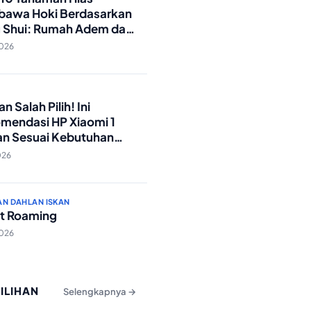
awa Hoki Berdasarkan
 Shui: Rumah Adem dan
ki Lancar!
2026
O
n Salah Pilih! Ini
mendasi HP Xiaomi 1
an Sesuai Kebutuhan
a
026
AN DAHLAN ISKAN
t Roaming
2026
PILIHAN
Selengkapnya →