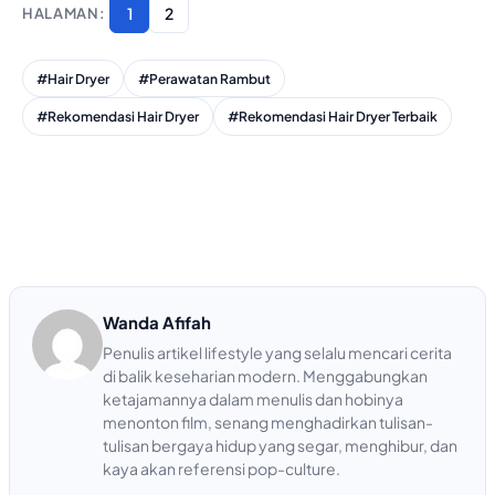
1
2
#Hair Dryer
#Perawatan Rambut
#Rekomendasi Hair Dryer
#Rekomendasi Hair Dryer Terbaik
Wanda Afifah
Penulis artikel lifestyle yang selalu mencari cerita
di balik keseharian modern. Menggabungkan
ketajamannya dalam menulis dan hobinya
menonton film, senang menghadirkan tulisan-
tulisan bergaya hidup yang segar, menghibur, dan
kaya akan referensi pop-culture.