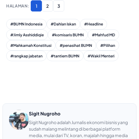
1
2
3
#BUMN Indonesia
#Dahlan Iskan
#Headline
#Jimly Asshiddiqie
#komisaris BUMN
#Mahfud MD
#Mahkamah Konstitusi
#penasihat BUMN
#Pilihan
#rangkap jabatan
#tantiem BUMN
#Wakil Menteri
Sigit Nugroho
Sigit Nugroho adalah Jurnalis ekonomi bisnis yang
sudah malang melintang di berbagai platform
media, mulai dari TV, koran, majalah hingga media