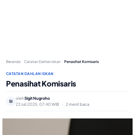
Beranda
Catatan Dahlan Iskan
Penasihat Komisaris
CATATAN DAHLAN ISKAN
Penasihat Komisaris
oleh
Sigit Nugroho
SI
23 Juli 2025, 07:40 WIB
•
2 menit baca