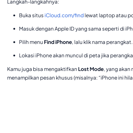
Langkah-langkahnya:
Buka situs
iCloud.com/find
lewat laptop atau po
Masuk dengan Apple ID yang sama seperti di iPh
Pilih menu
Find iPhone
, lalu klik nama perangkat.
Lokasi iPhone akan muncul di peta jika perangka
Kamu juga bisa mengaktifkan
Lost Mode
, yang akan
menampilkan pesan khusus (misalnya: “iPhone ini hila