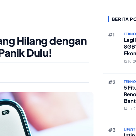
BERITA P
TEKN
ang Hilang dengan
Lagi
8GB?
Panik Dulu!
Ekon
Berst
12 Jul 
TEKN
5 Fi
Reno
Bant
Edit 
14 Jul 
LIFEST
Inti