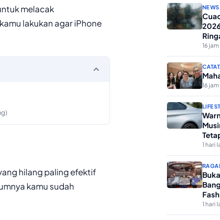
untuk melacak
NEWS
Cuac
 kamu lakukan agar iPhone
2026
Ring
16 jam 
CATAT
Maha
16 jam 
LIFES
ng)
Warn
Musi
Teta
1 hari l
RAGA
ng hilang paling efektif
Buka
Bang
elumnya kamu sudah
Fash
1 hari l