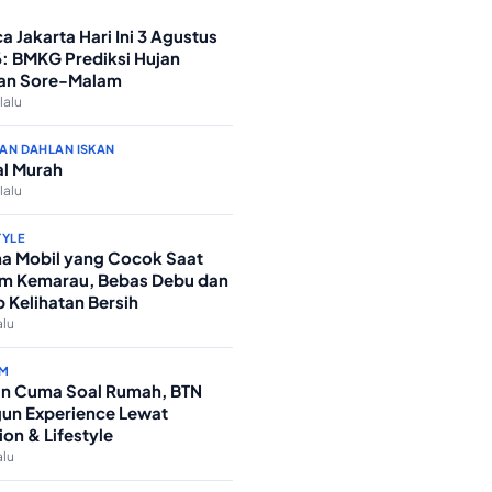
a Jakarta Hari Ini 3 Agustus
: BMKG Prediksi Hujan
an Sore-Malam
lalu
AN DAHLAN ISKAN
l Murah
lalu
TYLE
a Mobil yang Cocok Saat
m Kemarau, Bebas Debu dan
p Kelihatan Bersih
alu
M
n Cuma Soal Rumah, BTN
un Experience Lewat
ion & Lifestyle
alu