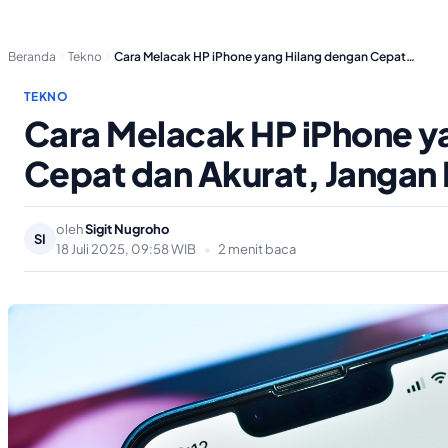
Beranda
Tekno
Cara Melacak HP iPhone yang Hilang dengan Cepat…
TEKNO
Cara Melacak HP iPhone y
Cepat dan Akurat, Jangan 
oleh
Sigit Nugroho
SI
18 Juli 2025, 09:58 WIB
•
2 menit baca