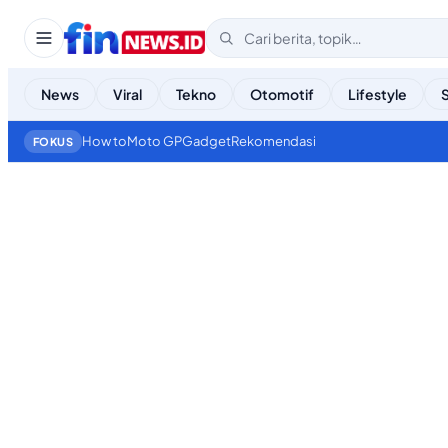
News
Viral
Tekno
Otomotif
Lifestyle
How to
Moto GP
Gadget
Rekomendasi
FOKUS