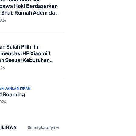
awa Hoki Berdasarkan
 Shui: Rumah Adem dan
ki Lancar!
2026
O
n Salah Pilih! Ini
mendasi HP Xiaomi 1
an Sesuai Kebutuhan
a
026
AN DAHLAN ISKAN
t Roaming
2026
PILIHAN
Selengkapnya →