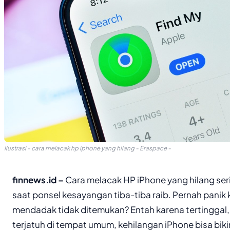
Ilustrasi - cara melacak hp iphone yang hilang - Eraspace -
finnews.id –
Cara melacak HP iPhone yang hilang serin
saat ponsel kesayangan tiba-tiba raib. Pernah panik
mendadak tidak ditemukan? Entah karena tertinggal, 
terjatuh di tempat umum, kehilangan iPhone bisa bikin