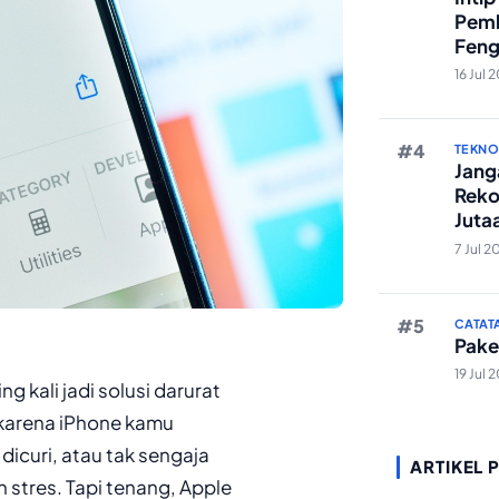
Pemb
Feng
Reze
16 Jul 
TEKN
Janga
Reko
Juta
And
7 Jul 2
CATAT
Pake
19 Jul 
g kali jadi solusi darurat
 karena iPhone kamu
dicuri, atau tak sengaja
ARTIKEL 
 stres. Tapi tenang, Apple