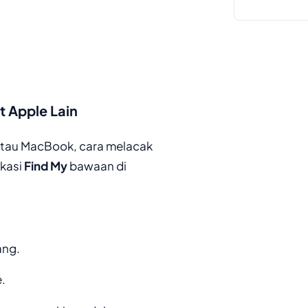
t Apple Lain
 atau MacBook, cara melacak
ikasi
Find My
bawaan di
ang.
e.