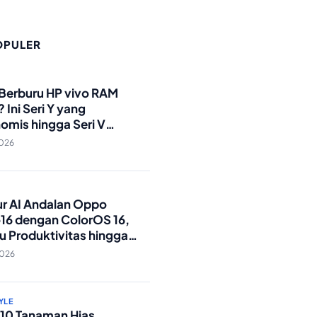
OPULER
O
 Berburu HP vivo RAM
 Ini Seri Y yang
omis hingga Seri V
andar Militer!
2026
O
tur AI Andalan Oppo
16 dengan ColorOS 16,
u Produktivitas hingga
Foto Lebih Praktis
2026
YLE
p 10 Tanaman Hias