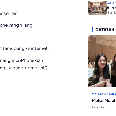
CATAT
Alih
nsel lain.
1 hari l
one yang hilang.
CATATAN
t terhubung ke internet.
 mengunci iPhone dan
ng, hubungi nomor ini”).
CATATAN DAHL
Mahal Mura
16 jam lalu