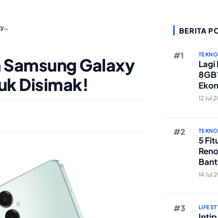
xy…
BERITA P
TEKN
n Samsung Galaxy
Lagi
8GB?
uk Disimak!
Ekon
Berst
12 Jul 
TEKN
5 Fi
Reno
Bant
Edit 
14 Jul 
LIFEST
Inti