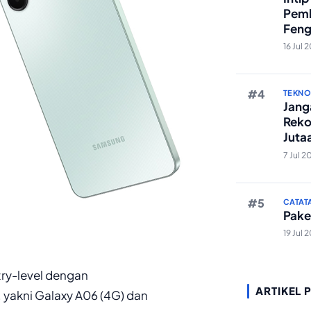
Pemb
Feng
Reze
16 Jul 
TEKN
Janga
Reko
Juta
And
7 Jul 2
CATAT
Pake
19 Jul 
try-level dengan
ARTIKEL 
, yakni Galaxy A06 (4G) dan