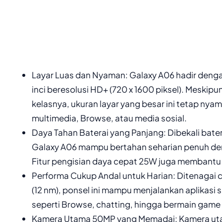
Layar Luas dan Nyaman: Galaxy A06 hadir denga
inci beresolusi HD+ (720 x 1600 piksel). Meskipu
kelasnya, ukuran layar yang besar ini tetap ny
multimedia, Browse, atau media sosial.
Daya Tahan Baterai yang Panjang: Dibekali bate
Galaxy A06 mampu bertahan seharian penuh d
Fitur pengisian daya cepat 25W juga membantu m
Performa Cukup Andal untuk Harian: Ditenagai 
(12 nm), ponsel ini mampu menjalankan aplikasi s
seperti Browse, chatting, hingga bermain game 
Kamera Utama 50MP yang Memadai: Kamera u