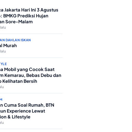
a Jakarta Hari Ini 3 Agustus
: BMKG Prediksi Hujan
an Sore-Malam
lalu
AN DAHLAN ISKAN
l Murah
lalu
TYLE
a Mobil yang Cocok Saat
m Kemarau, Bebas Debu dan
p Kelihatan Bersih
alu
M
n Cuma Soal Rumah, BTN
un Experience Lewat
ion & Lifestyle
alu