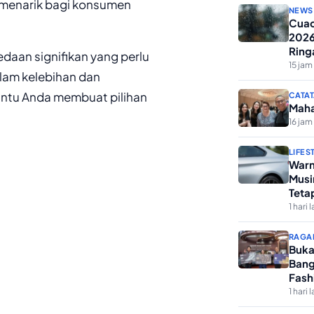
n menarik bagi konsumen
NEWS
Cuac
2026
Ring
daan signifikan yang perlu
15 jam 
alam kelebihan dan
ntu Anda membuat pilihan
CATAT
Maha
16 jam 
LIFES
Warn
Musi
Teta
1 hari l
RAGA
Buka
Bang
Fash
1 hari l