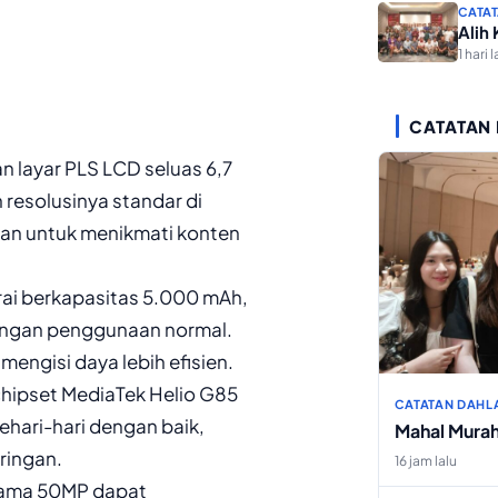
CATAT
Alih
1 hari l
CATATAN
n layar PLS LCD seluas 6,7
n resolusinya standar di
aman untuk menikmati konten
rai berkapasitas 5.000 mAh,
engan penggunaan normal.
engisi daya lebih efisien.
chipset MediaTek Helio G85
CATATAN DAHL
ehari-hari dengan baik,
Mahal Mura
ringan.
16 jam lalu
tama 50MP dapat