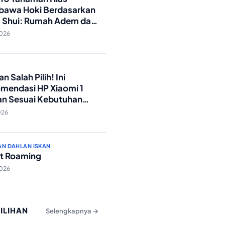
awa Hoki Berdasarkan
 Shui: Rumah Adem dan
ki Lancar!
2026
O
n Salah Pilih! Ini
mendasi HP Xiaomi 1
an Sesuai Kebutuhan
a
026
AN DAHLAN ISKAN
t Roaming
2026
PILIHAN
Selengkapnya →