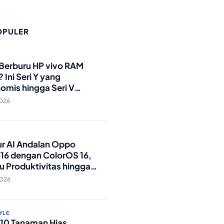
OPULER
O
 Berburu HP vivo RAM
 Ini Seri Y yang
omis hingga Seri V
andar Militer!
2026
O
tur AI Andalan Oppo
16 dengan ColorOS 16,
u Produktivitas hingga
Foto Lebih Praktis
2026
YLE
p 10 Tanaman Hias