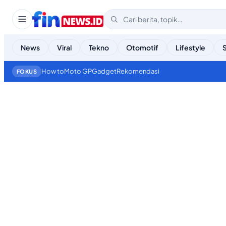
News
Viral
Tekno
Otomotif
Lifestyle
How to
Moto GP
Gadget
Rekomendasi
FOKUS