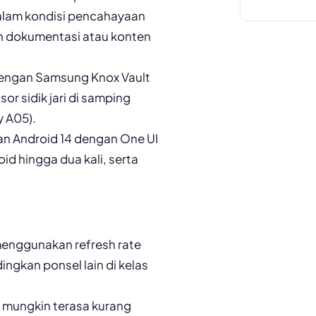
dalam kondisi pencahayaan
n dokumentasi atau konten
 dengan Samsung Knox Vault
or sidik jari di samping
y A05).
an Android 14 dengan One UI
 hingga dua kali, serta
menggunakan refresh rate
ngkan ponsel lain di kelas
+ mungkin terasa kurang