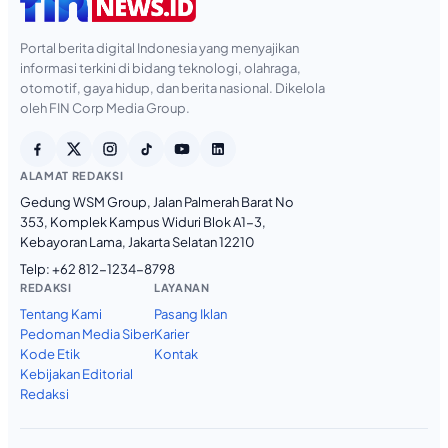
Portal berita digital Indonesia yang menyajikan
informasi terkini di bidang teknologi, olahraga,
otomotif, gaya hidup, dan berita nasional. Dikelola
oleh FIN Corp Media Group.
ALAMAT REDAKSI
Gedung WSM Group, Jalan Palmerah Barat No
353, Komplek Kampus Widuri Blok A1-3,
Kebayoran Lama, Jakarta Selatan 12210
Telp:
+62 812-1234-8798
REDAKSI
LAYANAN
Tentang Kami
Pasang Iklan
Pedoman Media Siber
Karier
Kode Etik
Kontak
Kebijakan Editorial
Redaksi