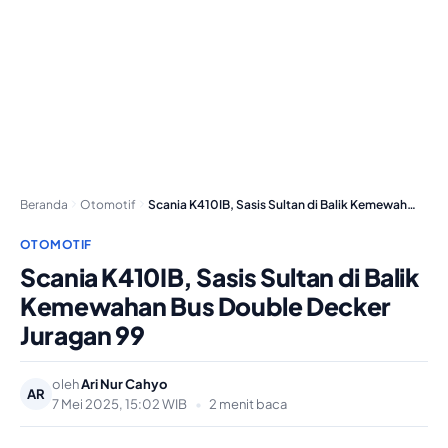
Beranda
Otomotif
Scania K410IB, Sasis Sultan di Balik Kemewahan Bus…
OTOMOTIF
Scania K410IB, Sasis Sultan di Balik
Kemewahan Bus Double Decker
Juragan 99
oleh
Ari Nur Cahyo
AR
7 Mei 2025, 15:02 WIB
•
2 menit baca