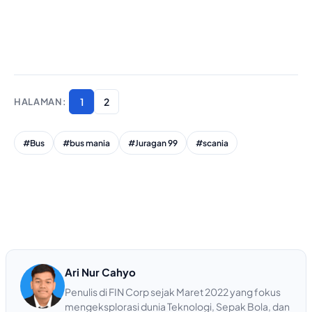
1
2
#Bus
#bus mania
#Juragan 99
#scania
Ari Nur Cahyo
Penulis di FIN Corp sejak Maret 2022 yang fokus
mengeksplorasi dunia Teknologi, Sepak Bola, dan