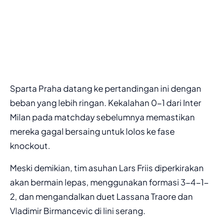
Sparta Praha datang ke pertandingan ini dengan
beban yang lebih ringan. Kekalahan 0-1 dari Inter
Milan pada matchday sebelumnya memastikan
mereka gagal bersaing untuk lolos ke fase
knockout.
Meski demikian, tim asuhan Lars Friis diperkirakan
akan bermain lepas, menggunakan formasi 3-4-1-
2, dan mengandalkan duet Lassana Traore dan
Vladimir Birmancevic di lini serang.