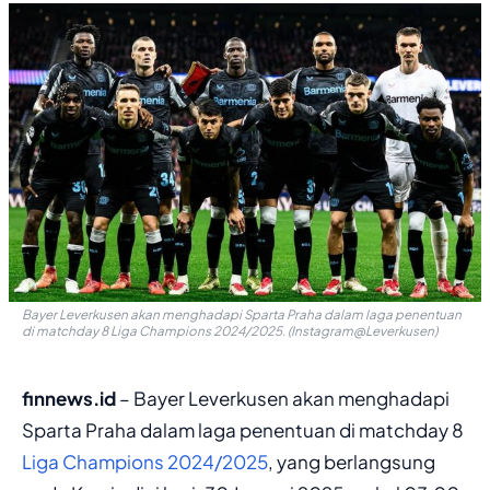
Bayer Leverkusen akan menghadapi Sparta Praha dalam laga penentuan
di matchday 8 Liga Champions 2024/2025. (Instagram@Leverkusen)
finnews.id
– Bayer Leverkusen akan menghadapi
Sparta Praha dalam laga penentuan di matchday 8
Liga Champions 2024/2025
, yang berlangsung