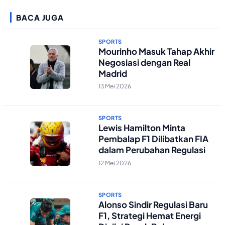
BACA JUGA
SPORTS
Mourinho Masuk Tahap Akhir
Negosiasi dengan Real
Madrid
13 Mei 2026
SPORTS
Lewis Hamilton Minta
Pembalap F1 Dilibatkan FIA
dalam Perubahan Regulasi
12 Mei 2026
SPORTS
Alonso Sindir Regulasi Baru
F1, Strategi Hemat Energi