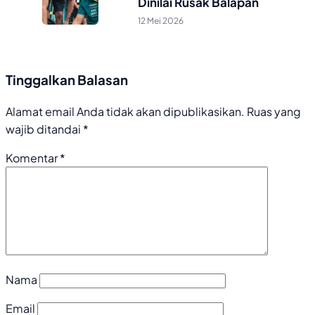
Dinilai Rusak Balapan
12 Mei 2026
Tinggalkan Balasan
Alamat email Anda tidak akan dipublikasikan.
Ruas yang
wajib ditandai
*
Komentar
*
Nama
Email