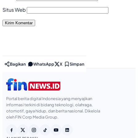
Situs Web
Bagikan
WhatsApp
X
Simpan
Portal berita digital Indonesia yang menyajikan
informasi terkini di bidang teknologi, olahraga,
otomotif, gaya hidup, dan berita nasional. Dikelola
oleh FIN Corp Media Group.