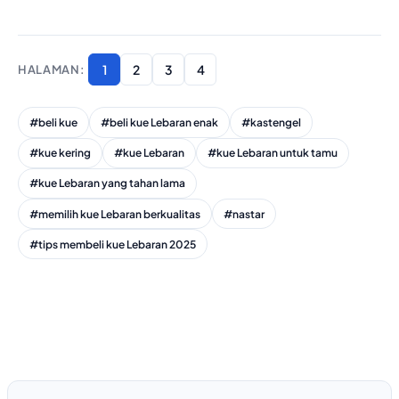
1
2
3
4
#beli kue
#beli kue Lebaran enak
#kastengel
#kue kering
#kue Lebaran
#kue Lebaran untuk tamu
#kue Lebaran yang tahan lama
#memilih kue Lebaran berkualitas
#nastar
#tips membeli kue Lebaran 2025