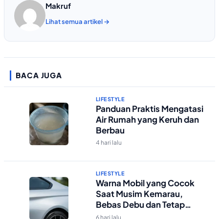
Makruf
Lihat semua artikel →
BACA JUGA
LIFESTYLE
Panduan Praktis Mengatasi
Air Rumah yang Keruh dan
Berbau
4 hari lalu
LIFESTYLE
Warna Mobil yang Cocok
Saat Musim Kemarau,
Bebas Debu dan Tetap
Kelihatan Bersih
6 hari lalu