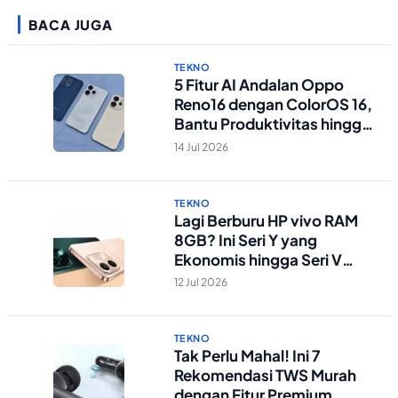
BACA JUGA
TEKNO
5 Fitur AI Andalan Oppo
Reno16 dengan ColorOS 16,
Bantu Produktivitas hingga
Edit Foto Lebih Praktis
14 Jul 2026
TEKNO
Lagi Berburu HP vivo RAM
8GB? Ini Seri Y yang
Ekonomis hingga Seri V
Berstandar Militer!
12 Jul 2026
TEKNO
Tak Perlu Mahal! Ini 7
Rekomendasi TWS Murah
dengan Fitur Premium