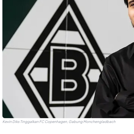
Kevin Diks Tinggalkan FC Copenhagen, Gabung Monchengladbach