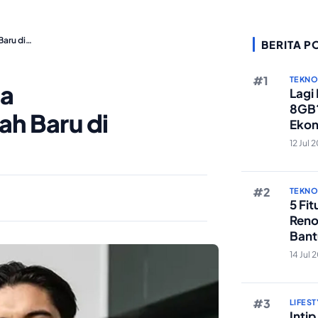
Baru di…
BERITA P
TEKN
ia
Lagi
8GB?
h Baru di
Ekon
Berst
12 Jul 
TEKN
5 Fi
Reno
Bant
Edit 
14 Jul 
LIFEST
Inti