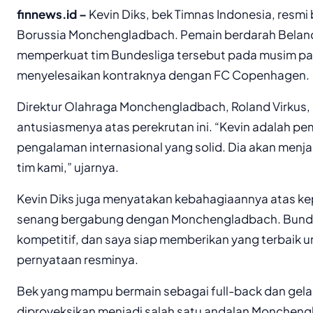
finnews.id –
Kevin Diks, bek Timnas Indonesia, resm
Borussia Monchengladbach. Pemain berdarah Belanda
memperkuat tim Bundesliga tersebut pada musim pa
menyelesaikan kontraknya dengan FC Copenhagen.
Direktur Olahraga Monchengladbach, Roland Virku
antusiasmenya atas perekrutan ini. “Kevin adalah p
pengalaman internasional yang solid. Dia akan menj
tim kami,” ujarnya.
Kevin Diks juga menyatakan kebahagiaannya atas kep
senang bergabung dengan Monchengladbach. Bundes
kompetitif, dan saya siap memberikan yang terbaik un
pernyataan resminya.
Bek yang mampu bermain sebagai full-back dan gela
diproyeksikan menjadi salah satu andalan Monchen