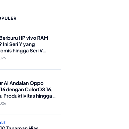
OPULER
O
 Berburu HP vivo RAM
 Ini Seri Y yang
omis hingga Seri V
andar Militer!
2026
O
tur AI Andalan Oppo
16 dengan ColorOS 16,
u Produktivitas hingga
Foto Lebih Praktis
2026
YLE
p 10 Tanaman Hias