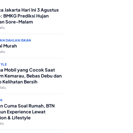
a Jakarta Hari Ini 3 Agustus
: BMKG Prediksi Hujan
an Sore-Malam
lalu
AN DAHLAN ISKAN
l Murah
lalu
TYLE
a Mobil yang Cocok Saat
m Kemarau, Bebas Debu dan
p Kelihatan Bersih
lalu
M
n Cuma Soal Rumah, BTN
un Experience Lewat
ion & Lifestyle
alu