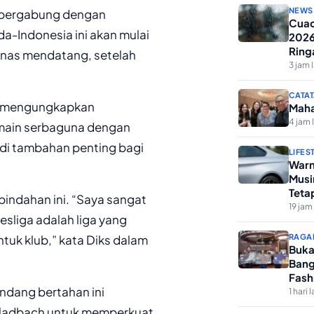
NEWS
i bergabung dengan
Cuac
-Indonesia ini akan mulai
2026
Ring
nas mendatang, setelah
3 jam 
CATAT
s, mengungkapkan
Maha
4 jam 
emain serbaguna dengan
adi tambahan penting bagi
LIFES
Warn
Musi
Teta
indahan ini. “Saya sangat
19 jam 
liga adalah liga yang
tuk klub,” kata Diks dalam
RAGA
Buka
Bang
Fash
ndang bertahan ini
1 hari l
gladbach untuk memperkuat