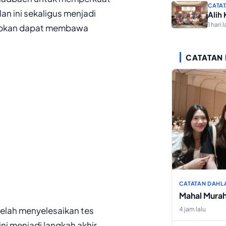
CATAT
an ini sekaligus menjadi
Alih
1 hari l
arapkan dapat membawa
CATATAN
CATATAN DAHL
Mahal Mura
telah menyelesaikan tes
4 jam lalu
ni menjadi langkah akhir