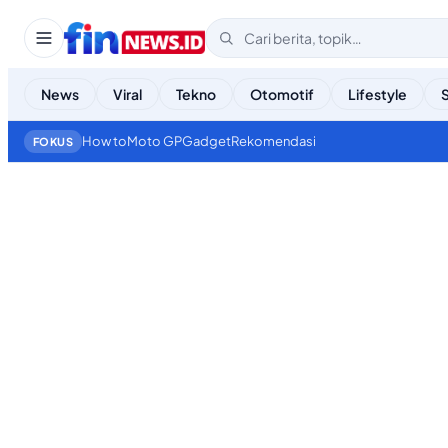
News
Viral
Tekno
Otomotif
Lifestyle
How to
Moto GP
Gadget
Rekomendasi
FOKUS