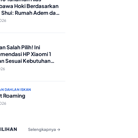
awa Hoki Berdasarkan
 Shui: Rumah Adem dan
ki Lancar!
2026
O
n Salah Pilih! Ini
mendasi HP Xiaomi 1
an Sesuai Kebutuhan
a
026
AN DAHLAN ISKAN
t Roaming
2026
PILIHAN
Selengkapnya →