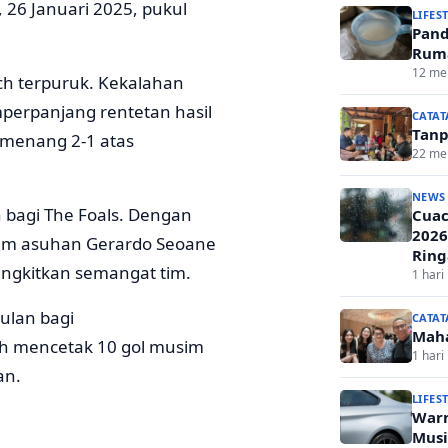
, 26 Januari 2025, pukul
LIFES
Pand
Ruma
12 men
h terpuruk. Kekalahan
perpanjang rentetan hasil
CATAT
Tanp
 menang 2-1 atas
22 men
NEWS
 bagi The Foals. Dengan
Cuac
2026
 tim asuhan Gerardo Seoane
Ring
gkitkan semangat tim.
1 hari 
ulan bagi
CATAT
Mah
ah mencetak 10 gol musim
1 hari 
an.
LIFES
Warn
Musi