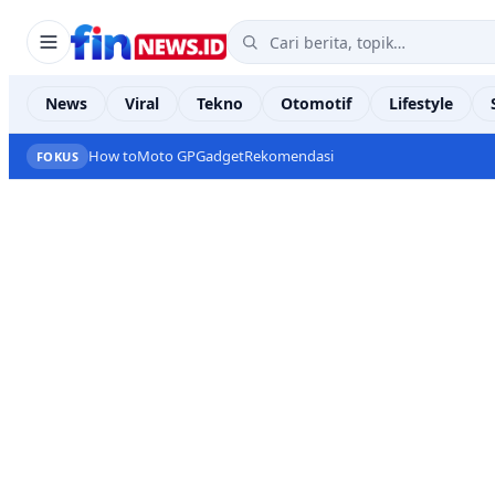
News
Viral
Tekno
Otomotif
Lifestyle
How to
Moto GP
Gadget
Rekomendasi
FOKUS