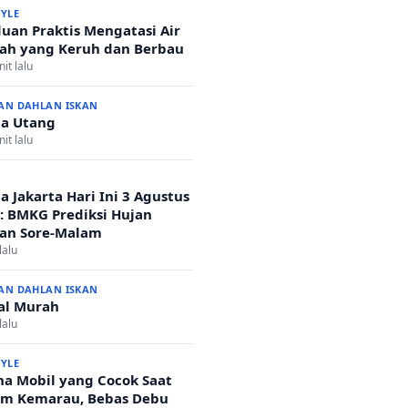
TYLE
uan Praktis Mengatasi Air
h yang Keruh dan Berbau
it lalu
AN DAHLAN ISKAN
a Utang
it lalu
a Jakarta Hari Ini 3 Agustus
: BMKG Prediksi Hujan
an Sore-Malam
lalu
AN DAHLAN ISKAN
al Murah
lalu
TYLE
a Mobil yang Cocok Saat
m Kemarau, Bebas Debu