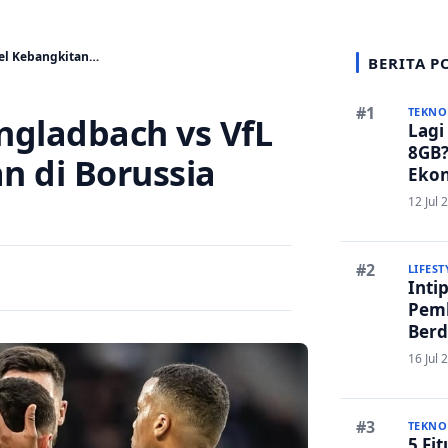
el Kebangkitan…
BERITA P
TEKNO
ngladbach vs VfL
Lagi
8GB?
n di Borussia
Ekon
Bers
12 Jul 
LIFEST
Inti
Pem
Berd
Ruma
16 Jul 
Lanc
TEKNO
5 Fi