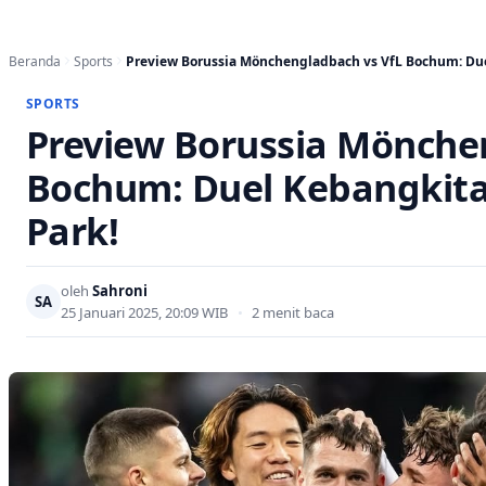
Beranda
Sports
Preview Borussia Mönchengladbach vs VfL Bochum: Du
SPORTS
Preview Borussia Mönche
Bochum: Duel Kebangkita
Park!
oleh
Sahroni
SA
25 Januari 2025, 20:09 WIB
•
2 menit baca