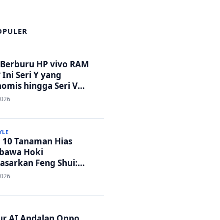
OPULER
 Berburu HP vivo RAM
 Ini Seri Y yang
omis hingga Seri V
tandar Militer!
2026
YLE
p 10 Tanaman Hias
bawa Hoki
asarkan Feng Shui:
h Adem dan Rezeki
2026
ar!
tur AI Andalan Oppo