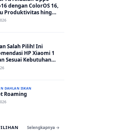
16 dengan ColorOS 16,
u Produktivitas hingga
 Foto Lebih Praktis
2026
n Salah Pilih! Ini
mendasi HP Xiaomi 1
an Sesuai Kebutuhan
a
026
AN DAHLAN ISKAN
t Roaming
2026
PILIHAN
Selengkapnya →