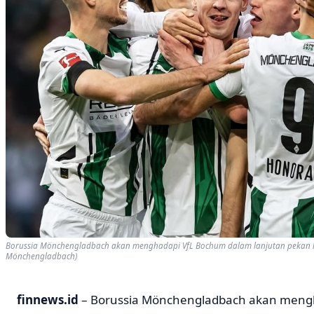
Borussia Mönchengladbach akan menghadapi VfL Bochum dalam lanjutan pekan ke
Mönchengladbach)
finnews.id
– Borussia Mönchengladbach akan meng