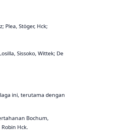
tz; Plea, Stöger, Hck;
silla, Sissoko, Wittek; De
aga ini, terutama dengan
 pertahanan Bochum,
 Robin Hck.