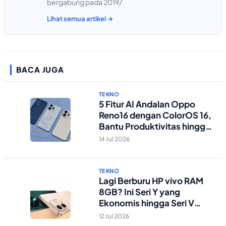
bergabung pada 2019/.
Lihat semua artikel →
BACA JUGA
TEKNO
5 Fitur AI Andalan Oppo
Reno16 dengan ColorOS 16,
Bantu Produktivitas hingga
Edit Foto Lebih Praktis
14 Jul 2026
TEKNO
Lagi Berburu HP vivo RAM
8GB? Ini Seri Y yang
Ekonomis hingga Seri V
Berstandar Militer!
12 Jul 2026