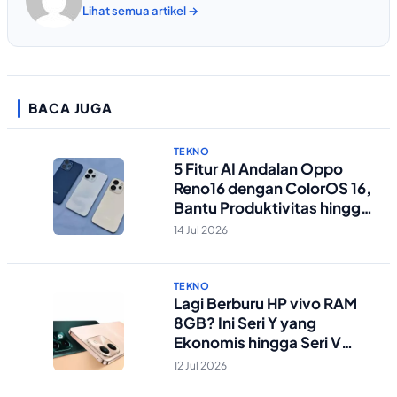
Lihat semua artikel →
BACA JUGA
TEKNO
5 Fitur AI Andalan Oppo
Reno16 dengan ColorOS 16,
Bantu Produktivitas hingga
Edit Foto Lebih Praktis
14 Jul 2026
TEKNO
Lagi Berburu HP vivo RAM
8GB? Ini Seri Y yang
Ekonomis hingga Seri V
Berstandar Militer!
12 Jul 2026