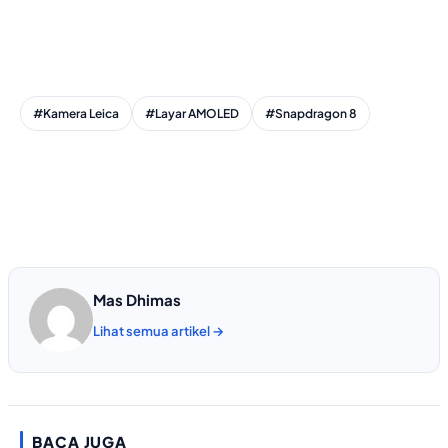
#Kamera Leica
#Layar AMOLED
#Snapdragon 8
Mas Dhimas
Lihat semua artikel →
BACA JUGA