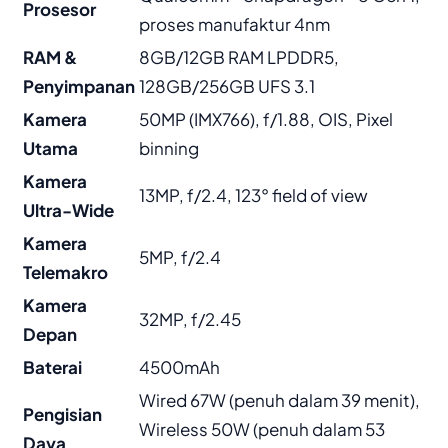
Prosesor
proses manufaktur 4nm
RAM &
8GB/12GB RAM LPDDR5,
Penyimpanan
128GB/256GB UFS 3.1
Kamera
50MP (IMX766), f/1.88, OIS, Pixel
Utama
binning
Kamera
13MP, f/2.4, 123° field of view
Ultra-Wide
Kamera
5MP, f/2.4
Telemakro
Kamera
32MP, f/2.45
Depan
Baterai
4500mAh
Wired 67W (penuh dalam 39 menit),
Pengisian
Wireless 50W (penuh dalam 53
Daya