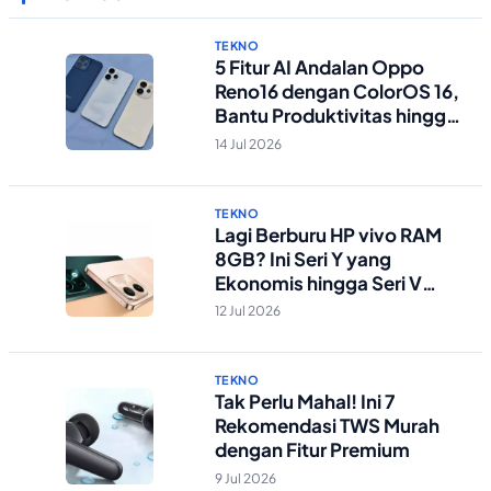
TEKNO
5 Fitur AI Andalan Oppo
Reno16 dengan ColorOS 16,
Bantu Produktivitas hingga
Edit Foto Lebih Praktis
14 Jul 2026
TEKNO
Lagi Berburu HP vivo RAM
8GB? Ini Seri Y yang
Ekonomis hingga Seri V
Berstandar Militer!
12 Jul 2026
TEKNO
Tak Perlu Mahal! Ini 7
Rekomendasi TWS Murah
dengan Fitur Premium
9 Jul 2026