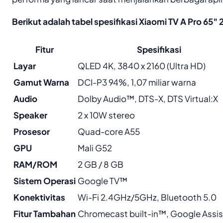
Berikut adalah tabel spesifikasi Xiaomi TV A Pro 65″ 
Fitur
Spesifikasi
Layar
QLED 4K, 3840 x 2160 (Ultra HD)
Gamut Warna
DCI-P3 94%, 1,07 miliar warna
Audio
Dolby Audio™, DTS-X, DTS Virtual:X
Speaker
2 x 10W stereo
Prosesor
Quad-core A55
GPU
Mali G52
RAM/ROM
2 GB / 8 GB
Sistem Operasi
Google TV™
Konektivitas
Wi-Fi 2.4GHz/5GHz, Bluetooth 5.0
Fitur Tambahan
Chromecast built-in™, Google Assis