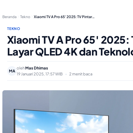
Beranda
Tekno
Xiaomi TV A Pro 65′ 2025: TV Pintar…
TEKNO
Xiaomi TV A Pro 65′ 2025:
Layar QLED 4K dan Teknol
oleh
Mas Dhimas
MA
19 Januari 2025, 17:57 WIB
•
2 menit baca