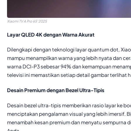
Xiaomi TV A Pro 65′ 2025
Layar QLED 4K dengan Warna Akurat
Dilengkapi dengan teknologi layar quantum dot, Xiao
mampu menampilkan warna yang lebih nyata dan ce
warna DCI-P3 sebesar 94% dan kemampuan menampilk
televisi ini memastikan setiap detail gambar terliha
Desain Premium dengan Bezel Ultra-Tipis
Desain bezel ultra-tipis memberikan rasio layar ke bod
menciptakan pengalaman visual yang lebih imersif. B
menambah kesan premium dan menyatu sempurna de
Anda.