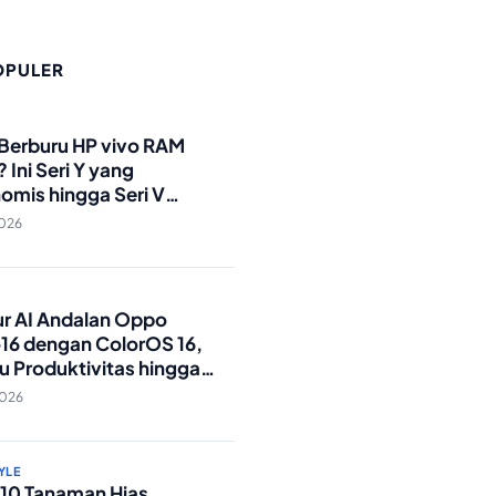
OPULER
O
 Berburu HP vivo RAM
 Ini Seri Y yang
omis hingga Seri V
andar Militer!
2026
O
tur AI Andalan Oppo
16 dengan ColorOS 16,
u Produktivitas hingga
Foto Lebih Praktis
2026
YLE
p 10 Tanaman Hias