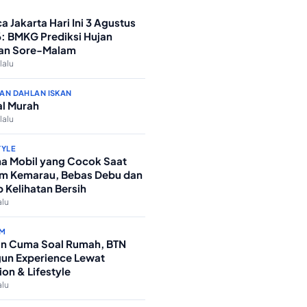
a Jakarta Hari Ini 3 Agustus
: BMKG Prediksi Hujan
an Sore-Malam
lalu
AN DAHLAN ISKAN
l Murah
lalu
TYLE
a Mobil yang Cocok Saat
m Kemarau, Bebas Debu dan
p Kelihatan Bersih
alu
M
n Cuma Soal Rumah, BTN
un Experience Lewat
ion & Lifestyle
alu