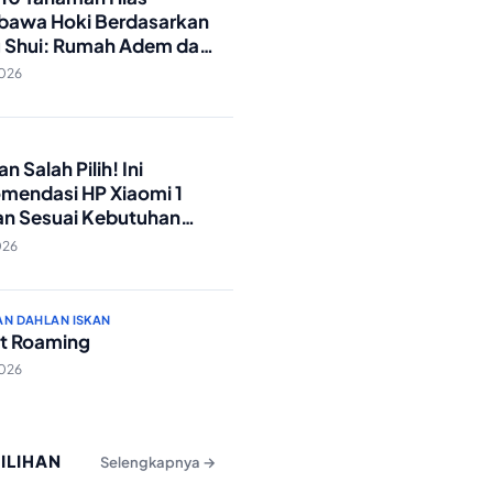
awa Hoki Berdasarkan
 Shui: Rumah Adem dan
ki Lancar!
2026
O
n Salah Pilih! Ini
mendasi HP Xiaomi 1
an Sesuai Kebutuhan
a
026
AN DAHLAN ISKAN
t Roaming
2026
PILIHAN
Selengkapnya →