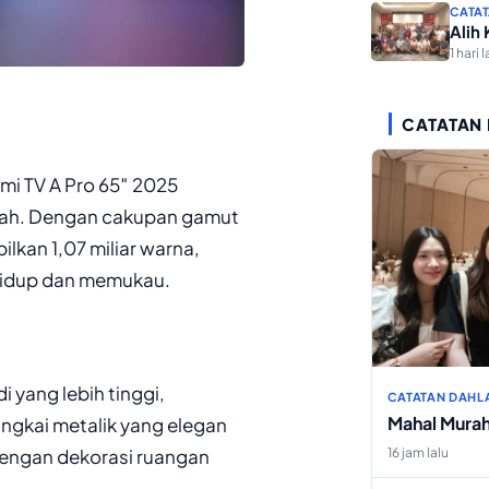
CATAT
Alih
1 hari l
CATATAN
mi TV A Pro 65″ 2025
rah. Dengan cakupan gamut
an 1,07 miliar warna,
t hidup dan memukau.
i yang lebih tinggi,
CATATAN DAHL
Mahal Mura
ingkai metalik yang elegan
16 jam lalu
ngan dekorasi ruangan