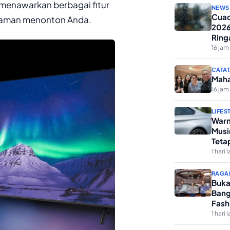
ni menawarkan berbagai fitur
NEWS
Cuac
laman menonton Anda.
2026
Ring
16 jam 
CATAT
Maha
16 jam 
LIFES
Warn
Musi
Teta
1 hari l
RAGA
Buka
Bang
Fash
1 hari l