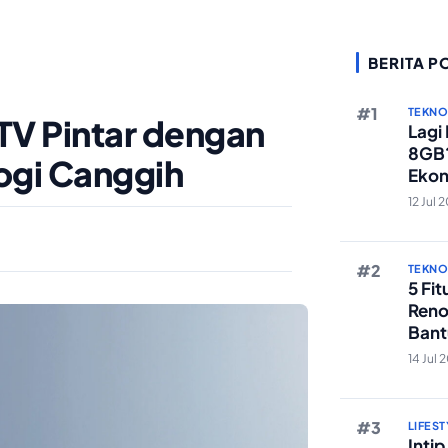
BERITA P
TEKN
 TV Pintar dengan
Lagi
8GB?
ogi Canggih
Ekon
Berst
12 Jul 
TEKN
5 Fi
Reno
Bant
Edit 
14 Jul 
LIFEST
Inti