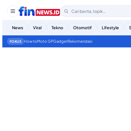
News
Viral
Tekno
Otomotif
Lifestyle
How to
Moto GP
Gadget
Rekomendasi
FOKUS