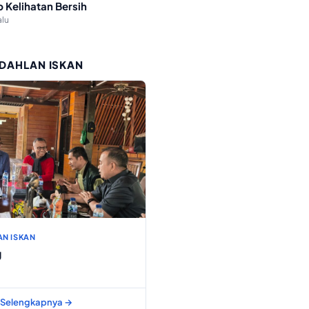
p Kelihatan Bersih
alu
 DAHLAN ISKAN
AN ISKAN
g
Selengkapnya →