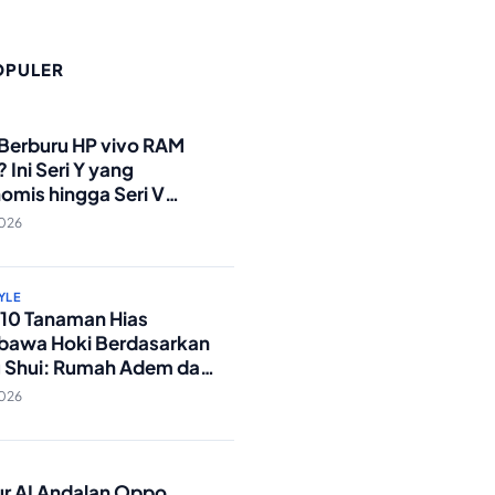
OPULER
O
 Berburu HP vivo RAM
 Ini Seri Y yang
omis hingga Seri V
andar Militer!
2026
YLE
p 10 Tanaman Hias
awa Hoki Berdasarkan
 Shui: Rumah Adem dan
ki Lancar!
2026
O
tur AI Andalan Oppo