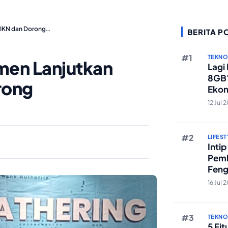
IKN dan Dorong…
BERITA P
TEKN
en Lanjutkan
Lagi
8GB?
rong
Ekon
Berst
12 Jul 
LIFEST
Inti
Pemb
Feng
Reze
16 Jul 
TEKN
5 Fi