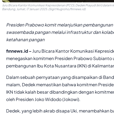
Juru Bicara Kantor Komunikasi Kepresidenan (PCO), Dedek Prayudi (kiri) dalam
Bandung, Jumat, 17 Januari 2025. (Sigit Nugroho/finnews.id)
Presiden Prabowo komit melanjutkan pembangunan
swasembada pangan melalui infrastruktur dan kolabo
ketahanan pangan
finnews.id –
Juru Bicara Kantor Komunikasi Kepresid
menegaskan komitmen Presiden Prabowo Subianto u
pembangunan Ibu Kota Nusantara (IKN) di Kalimantan
Dalam sebuah pernyataan yang disampaikan di Bandu
malam, Dedek memastikan bahwa komitmen Preside
IKN tidak kalah besar dibandingkan dengan komitme
oleh Presiden Joko Widodo (Jokowi).
Dedek, yang lebih akrab disapa Uki, menambahkan b