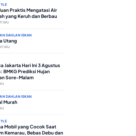
TYLE
uan Praktis Mengatasi Air
h yang Keruh dan Berbau
t lalu
AN DAHLAN ISKAN
a Utang
it lalu
a Jakarta Hari Ini 3 Agustus
: BMKG Prediksi Hujan
an Sore-Malam
alu
AN DAHLAN ISKAN
l Murah
alu
TYLE
a Mobil yang Cocok Saat
m Kemarau, Bebas Debu dan