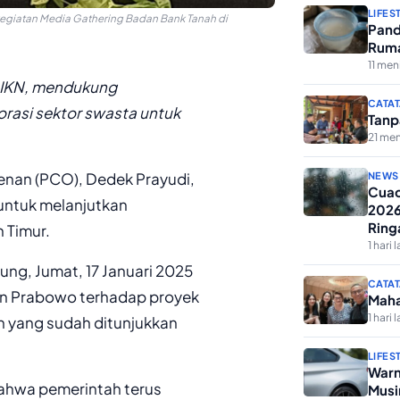
LIFES
 kegiatan Media Gathering Badan Bank Tanah di
Pand
Ruma
11 meni
 IKN, mendukung
CATAT
rasi sektor swasta untuk
Tanp
21 men
enan (PCO), Dedek Prayudi,
NEWS
Cuac
ntuk melanjutkan
2026
Ring
 Timur.
1 hari l
ng, Jumat, 17 Januari 2025
CATAT
n Prabowo terhadap proyek
Maha
1 hari l
n yang sudah ditunjukkan
LIFES
Warn
ahwa pemerintah terus
Musi