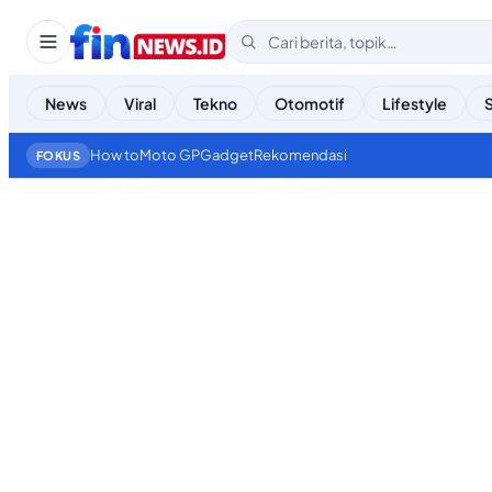
News
Viral
Tekno
Otomotif
Lifestyle
How to
Moto GP
Gadget
Rekomendasi
FOKUS