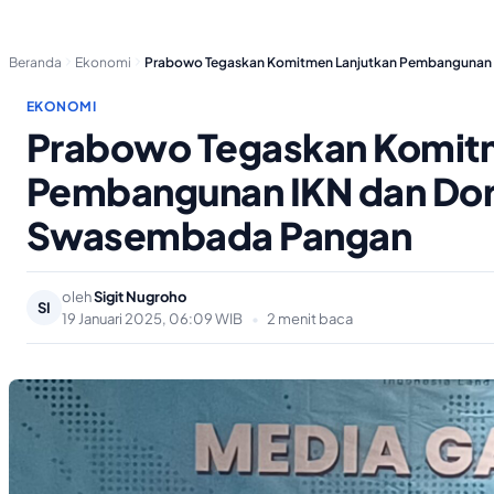
Beranda
Ekonomi
Prabowo Tegaskan Komitmen Lanjutkan Pembangunan 
EKONOMI
Prabowo Tegaskan Komitm
Pembangunan IKN dan Do
Swasembada Pangan
oleh
Sigit Nugroho
SI
19 Januari 2025, 06:09 WIB
•
2 menit baca