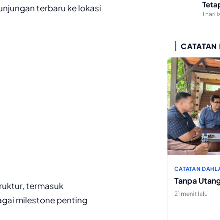
Teta
jungan terbaru ke lokasi
1 hari l
CATATAN
CATATAN DAHL
Tanpa Utan
ruktur, termasuk
21 menit lalu
gai milestone penting