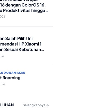
16 dengan ColorOS 16,
u Produktivitas hingga
Foto Lebih Praktis
2026
O
n Salah Pilih! Ini
mendasi HP Xiaomi 1
an Sesuai Kebutuhan
a
026
AN DAHLAN ISKAN
t Roaming
2026
PILIHAN
Selengkapnya →