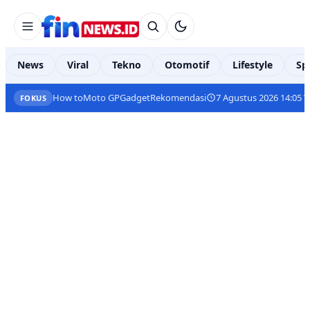
News
Viral
Tekno
Otomotif
Lifestyle
Sp
How to
Moto GP
Gadget
Rekomendasi
7 Agustus 2026 14:05 
FOKUS