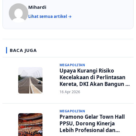
Mihardi
Lihat semua artikel →
BACA JUGA
MEGAPOLITAN
Upaya Kurangi Risiko
Kecelakaan di Perlintasan
Kereta, DKI Akan Bangun 2
Flyover Baru
16 Apr 2026
MEGAPOLITAN
Pramono Gelar Town Hall
PPSU, Dorong Kinerja
Lebih Profesional dan