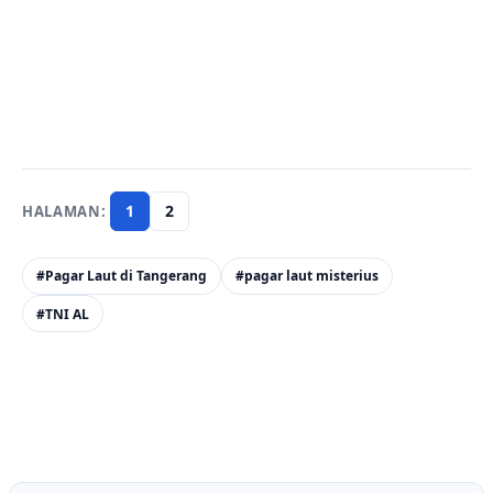
1
2
#Pagar Laut di Tangerang
#pagar laut misterius
#TNI AL