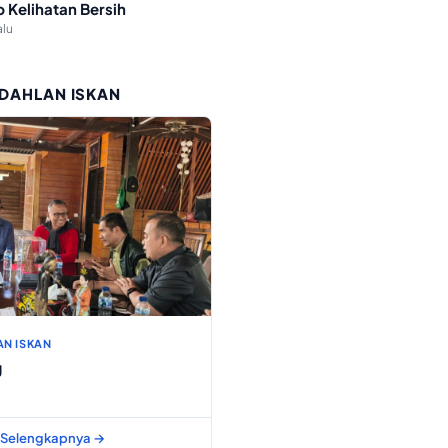
p Kelihatan Bersih
alu
 DAHLAN ISKAN
AN ISKAN
g
Selengkapnya →