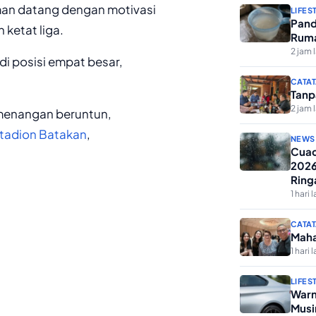
eman datang dengan motivasi
LIFES
Pand
 ketat liga.
Ruma
2 jam 
 di posisi empat besar,
CATAT
Tanp
2 jam 
emenangan beruntun,
tadion Batakan
,
NEWS
Cuac
2026
Ring
1 hari l
CATAT
Maha
1 hari l
LIFES
Warn
Musi