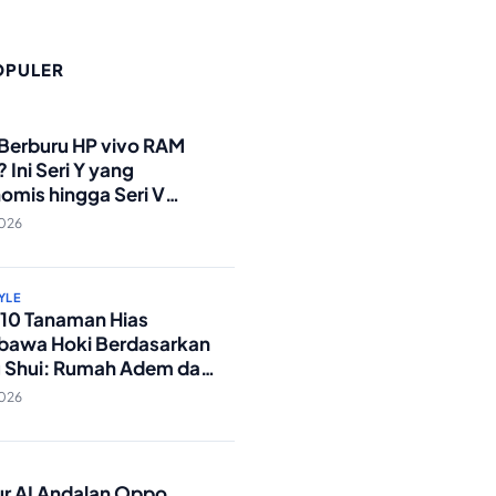
OPULER
O
 Berburu HP vivo RAM
 Ini Seri Y yang
omis hingga Seri V
andar Militer!
2026
YLE
p 10 Tanaman Hias
awa Hoki Berdasarkan
 Shui: Rumah Adem dan
ki Lancar!
2026
O
tur AI Andalan Oppo