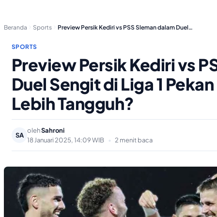
Beranda
Sports
Preview Persik Kediri vs PSS Sleman dalam Duel…
SPORTS
Preview Persik Kediri vs 
Duel Sengit di Liga 1 Peka
Lebih Tangguh?
oleh
Sahroni
SA
18 Januari 2025, 14:09 WIB
•
2 menit baca