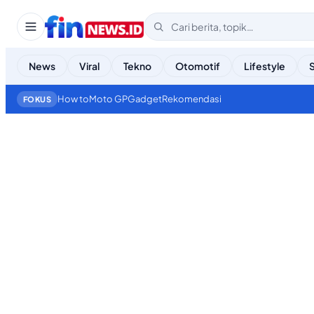
News
Viral
Tekno
Otomotif
Lifestyle
How to
Moto GP
Gadget
Rekomendasi
FOKUS