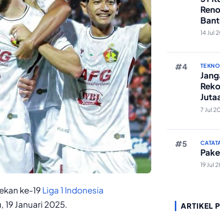
Reno
Bant
Edit 
14 Jul 
TEKN
Janga
Reko
Juta
And
7 Jul 2
CATAT
Pake
19 Jul 
pekan ke-19
Liga 1 Indonesia
, 19 Januari 2025.
ARTIKEL 