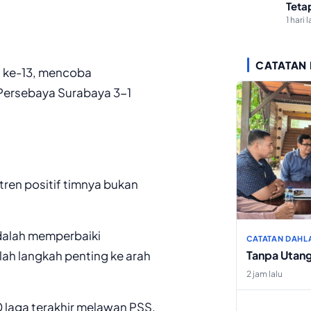
Teta
1 hari l
CATATAN
t ke-13, mencoba
Persebaya Surabaya 3-1
ren positif timnya bukan
adalah memperbaiki
CATATAN DAHL
lah langkah penting ke arah
Tanpa Utan
2 jam lalu
 laga terakhir melawan PSS,