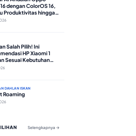
16 dengan ColorOS 16,
u Produktivitas hingga
Foto Lebih Praktis
2026
O
n Salah Pilih! Ini
mendasi HP Xiaomi 1
an Sesuai Kebutuhan
a
026
AN DAHLAN ISKAN
t Roaming
2026
PILIHAN
Selengkapnya →