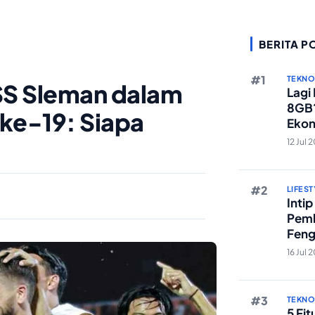
BERITA P
TEKN
PSS Sleman dalam
Lagi
8GB?
n ke-19: Siapa
Ekon
Berst
12 Jul 
LIFEST
Inti
Pemb
Feng
Reze
16 Jul 
TEKN
5 Fi