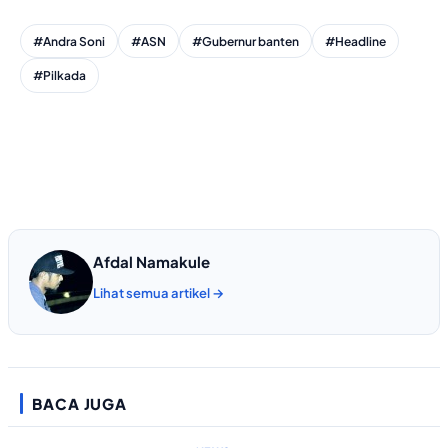
#Andra Soni
#ASN
#Gubernur banten
#Headline
#Pilkada
Afdal Namakule
Lihat semua artikel →
BACA JUGA