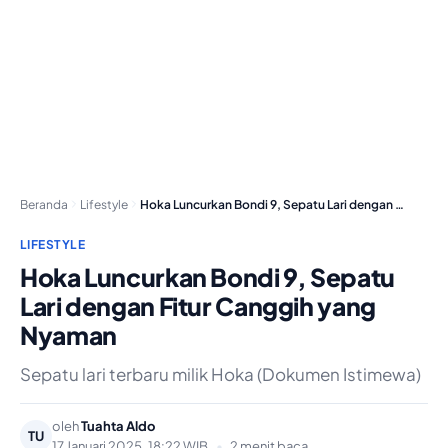
Beranda
Lifestyle
Hoka Luncurkan Bondi 9, Sepatu Lari dengan Fitur…
LIFESTYLE
Hoka Luncurkan Bondi 9, Sepatu
Lari dengan Fitur Canggih yang
Nyaman
Sepatu lari terbaru milik Hoka (Dokumen Istimewa)
oleh
Tuahta Aldo
TU
17 Januari 2025, 18:22 WIB
•
2 menit baca