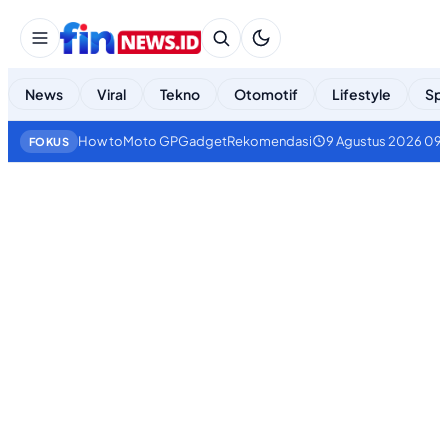
News
Viral
Tekno
Otomotif
Lifestyle
Spo
How to
Moto GP
Gadget
Rekomendasi
9 Agustus 2026 09
FOKUS