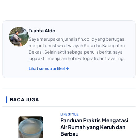
Tuahta Aldo
Saya merupakan jurnalis fin.co.id yang bertugas
meliput peristiwa di wilayah Kota dan Kabupaten
Bekasi. Selain aktif sebagai penulis berita, saya
juga aktif menjalani hobi Fotografi dan travelling.
Lihat semua artikel →
BACA JUGA
LIFESTYLE
Panduan Praktis Mengatasi
Air Rumah yang Keruh dan
Berbau