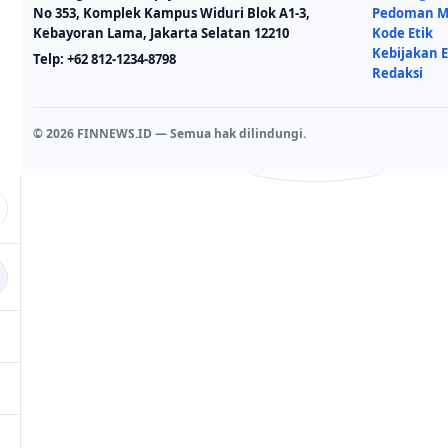
No 353, Komplek Kampus Widuri Blok A1-3,
Pedoman Me
Kebayoran Lama, Jakarta Selatan 12210
Kode Etik
Kebijakan E
Telp:
+62 812-1234-8798
Redaksi
© 2026 FINNEWS.ID — Semua hak dilindungi.